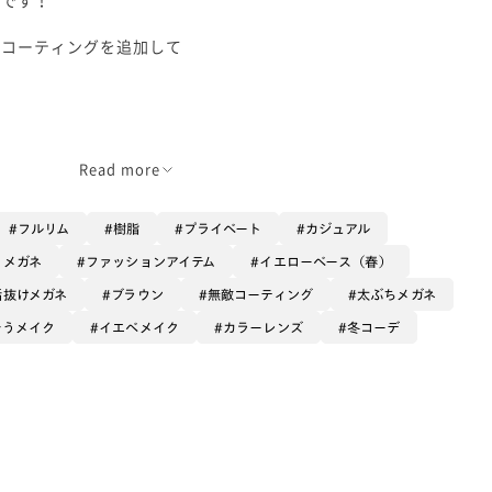
敵コーティングを追加して
Read more
0円
 +5,500円
フルリム
樹脂
プライベート
カジュアル
るメガネ
ファッションアイテム
イエローベース（春）
垢抜けメガネ
ブラウン
無敵コーティング
太ぶちメガネ
合うメイク
イエベメイク
カラーレンズ
冬コーデ