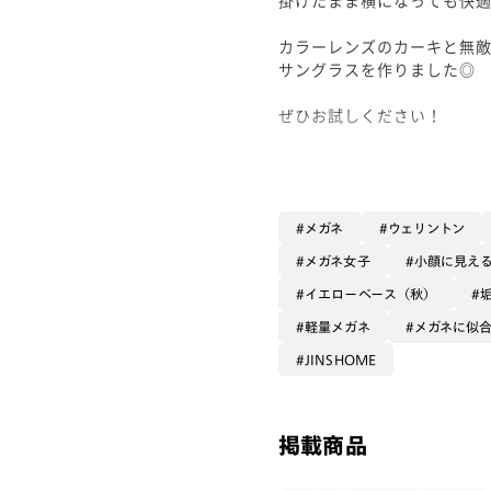
カラーレンズのカーキと無
サングラスを作りました◎
ぜひお試しください！
カラーレンズ:カーキ +3,30
コーティング:無敵コーティング
メガネ
ウェリントン
メガネ女子
小顔に見え
イエローベース（秋）
軽量メガネ
メガネに似
JINSHOME
掲載商品