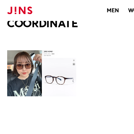
メガネのJINS TOP
JINS MEGANE STYLE
COORDINATE
MEN
W
COORDINATE