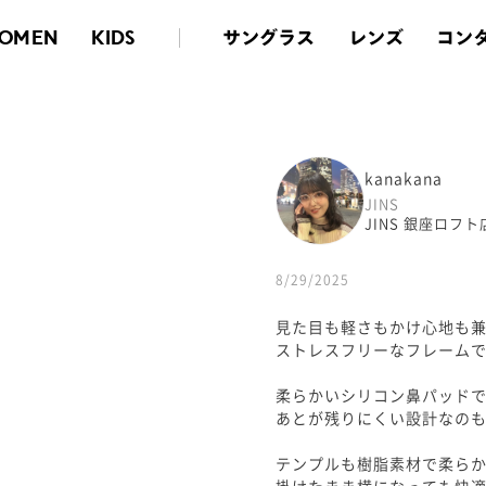
サングラス
レンズ
コン
OMEN
KIDS
kanakana
JINS
JINS 銀座ロフト
8/29/2025
見た目も軽さもかけ心地も
ストレスフリーなフレーム
柔らかいシリコン鼻パッド
あとが残りにくい設計なの
テンプルも樹脂素材で柔ら
掛けたまま横になっても快