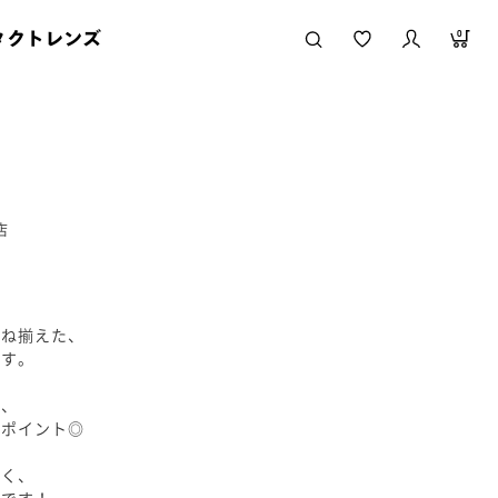
タクトレンズ
0
店
兼ね揃えた、
です。
で、
もポイント◎
かく、
適です！