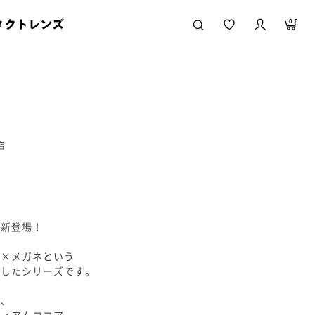
タクトレンズ
0
店
が新登場！
型×メガネという
案したシリーズです。
く、
ディアムココア。