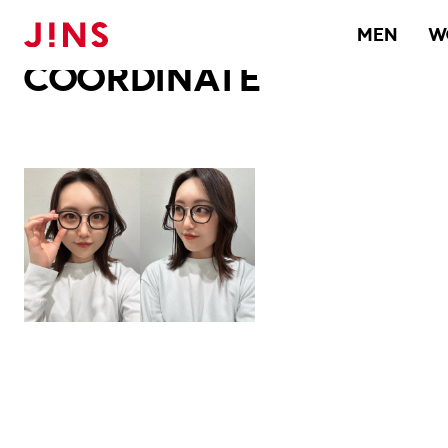
メガネのJINS TOP
JINS MEGANE STYLE
COORDINATE
MEN
W
COORDINATE