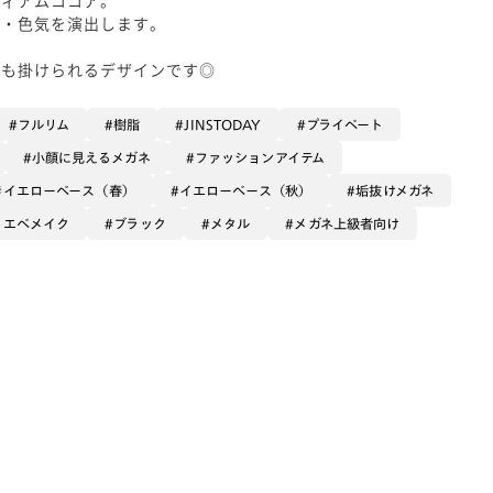
裕・色気を演出します。
でも掛けられるデザインです◎
フルリム
樹脂
JINSTODAY
プライベート
小顔に見えるメガネ
ファッションアイテム
イエローベース（春）
イエローベース（秋）
垢抜けメガネ
イエベメイク
ブラック
メタル
メガネ上級者向け