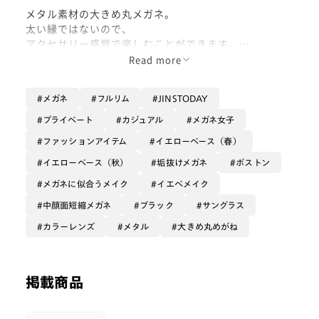
メタル素材の大きめ丸メガネ。
太い縁ではないので、
アクセサリー感覚で楽しむことができます。
Read more
クリアレンズでもかわいいですが、
カラーレンズを入れることで
メガネ
フルリム
JINSTODAY
コーディネートのワンポイントに！
プライベート
カジュアル
メガネ女子
着用レンズはライトブルー
ファッションアイテム
イエローベース（春）
程よい透け感で、マスクとの相性も抜群です◎
店内にはサンプルのご用意がありますので、
イエローベース（秋）
垢抜けメガネ
ボストン
ぜひお試しくださいね。
メガネに似合うメイク
イエベメイク
中顔面短縮メガネ
ブラック
サングラス
ブルーは赤や黄色の光をカットし、
コントラストを和らげることができます◎
カラーレンズ
メタル
大きめ丸めがね
目が疲れにくく、使いやすいカラーです！
レンズ:ライトブルー
掲載商品
料金:フレーム価格+3,300円