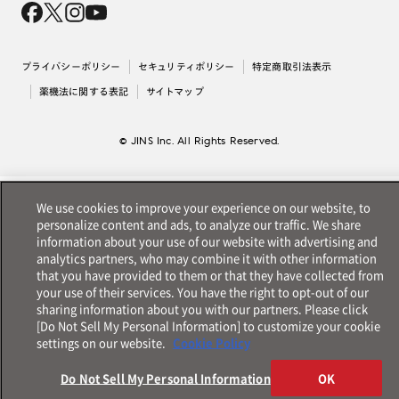
採用情報
法人のお客様
出店について
プライバシーポリシー
セキュリティポリシー
特定商取引法表示
薬機法に関する表記
サイトマップ
© JINS Inc. All Rights Reserved.
We use cookies to improve your experience on our website, to
personalize content and ads, to analyze our traffic. We share
information about your use of our website with advertising and
analytics partners, who may combine it with other information
that you have provided to them or that they have collected from
your use of their services. You have the right to opt-out of our
sharing information about you with our partners. Please click
[Do Not Sell My Personal Information] to customize your cookie
settings on our website.
Cookie Policy
Do Not Sell My Personal Information
OK