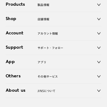
Products
製品情報
メガネ
Shop
店舗情報
サングラス
レンズ
店舗
コンタクトレンズ
Account
アカウント情報
オンラインショップ
老眼鏡
キッズ
マイページ／ログイン
Support
アクセサリー
サポート・フォロー
ログアウト
LINE公式アカウント
お知らせ
App
アプリ
よくあるご質問
ご利用ガイド
JINSアプリ
お問い合わせ
Others
その他サービス
3D WEB試着
About us
JINSについて
レンズ交換
オンラインギフト
Magnify Life
価格案内
会社概要