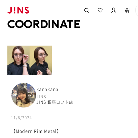
メガネのJINS TOP
JINS MEGANE STYLE
COORDINATE
0
COORDINATE
kanakana
JINS
JINS 銀座ロフト店
11/8/2024
【Modern Rim Metal】