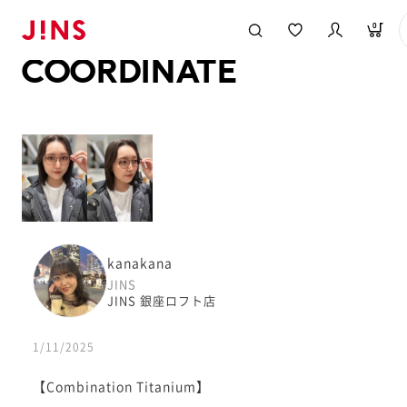
メガネのJINS TOP
JINS MEGANE STYLE
COORDINATE
0
COORDINATE
kanakana
JINS
JINS 銀座ロフト店
1/11/2025
【Combination Titanium】