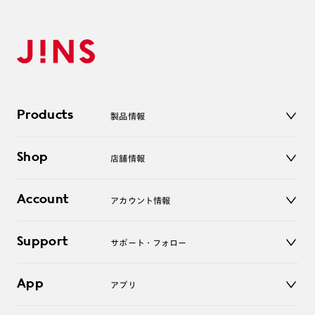
Products
製品情報
メガネ
Shop
店舗情報
サングラス
レンズ
店舗
コンタクトレンズ
Account
アカウント情報
オンラインショップ
老眼鏡
キッズ
マイページ／ログイン
Support
アクセサリー
サポート・フォロー
ログアウト
LINE公式アカウント
お知らせ
App
アプリ
よくあるご質問
ご利用ガイド
JINSアプリ