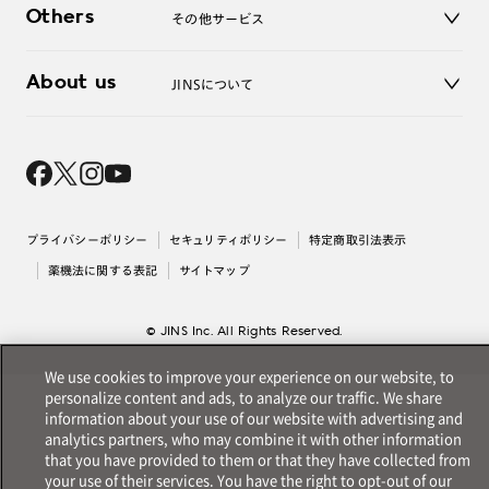
お問い合わせ
Others
その他サービス
3D WEB試着
About us
JINSについて
レンズ交換
オンラインギフト
Magnify Life
価格案内
会社概要
採用情報
法人のお客様
出店について
プライバシーポリシー
セキュリティポリシー
特定商取引法表示
薬機法に関する表記
サイトマップ
© JINS Inc. All Rights Reserved.
We use cookies to improve your experience on our website, to
personalize content and ads, to analyze our traffic. We share
information about your use of our website with advertising and
analytics partners, who may combine it with other information
that you have provided to them or that they have collected from
your use of their services. You have the right to opt-out of our