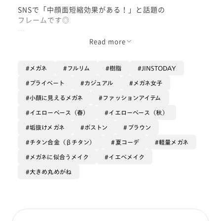
SNSで「中顔面短縮効果がある！」と話題の
フレームです◎
フロントは軽量樹脂、テンプルにはしなやかなβチタン
Read more
を使用し、
かけ心地はもちろん、上品なデザインが特徴的な1本で
メガネ
フルリム
樹脂
JINSTODAY
す。
プライベート
カジュアル
メガネ女子
このシリーズの中では大きめフレームで、
小顔に見えるメガネ
ファッションアイテム
カジュアルさもプラス。
イエローベース（春）
イエローベース（秋）
トレンドデザインを着けてみたい方に
垢抜けメガネ
ボストン
ブラウン
特にオススメしたいフレームです！
チタン合金（βチタン）
夏コーデ
軽量メガネ
メガネに似合うメイク
イエベメイク
大きめ丸めがね