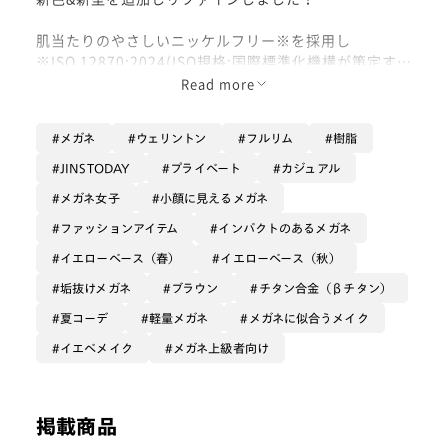
肌当たりのやさしいニッケルフリー※を採用し
※ISO 12870:2024(ISO規格:国際標準化機構が策定する
国際的な標準規格)
Read more
デザインだけでなく、
ストレスのないかけ心地も兼ね揃えています✨
メガネ
ウェリントン
フルリム
樹脂
ぜひお試しください◎
JINSTODAY
プライベート
カジュアル
メガネ女子
小顔に見えるメガネ
ファッションアイテム
インパクトのあるメガネ
イエローベース（春）
イエローベース（秋）
垢抜けメガネ
ブラウン
チタン合金（βチタン）
夏コーデ
軽量メガネ
メガネに似合うメイク
イエベメイク
メガネ上級者向け
掲載商品