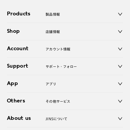
Products
製品情報
メガネ
Shop
店舗情報
サングラス
レンズ
店舗
コンタクトレンズ
Account
アカウント情報
オンラインショップ
老眼鏡
キッズ
マイページ／ログイン
Support
アクセサリー
サポート・フォロー
ログアウト
LINE公式アカウント
お知らせ
App
アプリ
よくあるご質問
ご利用ガイド
JINSアプリ
お問い合わせ
Others
その他サービス
3D WEB試着
About us
JINSについて
レンズ交換
オンラインギフト