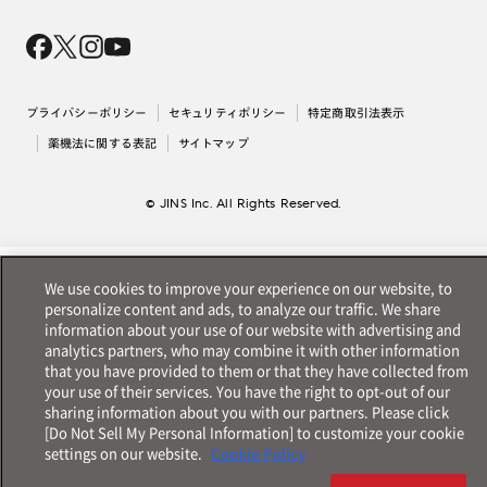
Magnify Life
価格案内
会社概要
採用情報
法人のお客様
出店について
プライバシーポリシー
セキュリティポリシー
特定商取引法表示
薬機法に関する表記
サイトマップ
© JINS Inc. All Rights Reserved.
We use cookies to improve your experience on our website, to
personalize content and ads, to analyze our traffic. We share
information about your use of our website with advertising and
analytics partners, who may combine it with other information
that you have provided to them or that they have collected from
your use of their services. You have the right to opt-out of our
sharing information about you with our partners. Please click
[Do Not Sell My Personal Information] to customize your cookie
settings on our website.
Cookie Policy