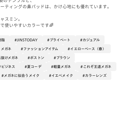
コーティングの鼻パッドは、かけ心地にも優れています。
ジャスミン。
で使いやすいカラーです🌈
樹脂
JINSTODAY
プライベート
カジュアル
るメガネ
ファッションアイテム
イエローベース（春）
垢抜けメガネ
ボストン
ブラウン
ビジネス
夏コーデ
軽量メガネ
これぞ王道メガネ
メガネに似合うメイク
イエベメイク
カラーレンズ