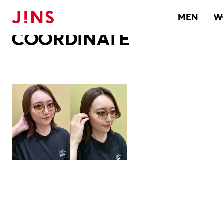
メガネのJINS TOP
JINS MEGANE STYLE
COORDINATE
MEN
W
COORDINATE