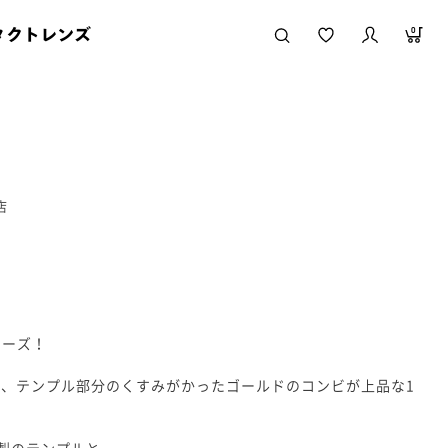
タクトレンズ
0
店
】
リーズ！
、テンプル部分のくすみがかったゴールドのコンビが上品な1
製のテンプルと、