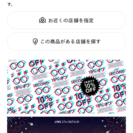
す。
鼻パッド：
その他
可視光調光SCREEN
※こちらの商品のカラー・柄によっては個体差がございます。
全国の店舗で無料フィッティング
フレーム素材：
フロント：サスティナブル素材
調光レンズ
修理のご相談もいつでもお気軽に
お近くの店舗を指定
テンプル：樹脂
調光UVダブルカット
その他のシリーズはこちら⇒
【JINS HOME®】
調光SCREEN
ご利用ガイド
くもり止めレンズ
この商品がある店舗を探す
カラーレンズ：ダークカラー
カラーレンズ：ミディアムカラー
カラーレンズ：ライトカラー
カラーレンズ：トレンドカラー
コンシーラーカラー
コンシーラーカラーUVダブルカット
チークカラー
偏光レンズ
アクティブレンズ
UVダブルカットレンズ
JINS VIOLET+