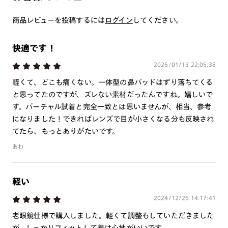
つき対応可能です。
商品とレンズ交換券が届きましたらお近くのJINS店舗へご
商品レビューを投稿するには
ログイン
してください。
持参ください。なお、特注レンズの為、後日お渡しとなり
作成日数をいただきます。
快適です！
2026/01/13 22:05:38
ご注文の手順は以下をご参照ください。
軽くて、どこも痛くない。一体型の鼻パッドはずり落ちてくる
1. カート画面内「レンズ選択へ」ボタンより「度つきレン
と思ってたのですが、ズレない素材だったんですね。嬉しいで
ズまたは店舗でレンズ作成」を選択
す。バーチャル試着と完全一致とは思いませんが、相当、参考
になりました！できればレンズで目が小さくなる分も反映され
2. 遠近レンズより「遠近両用」を選択のうえ、購入手続き
てたら、もっとありがたいです。
画面へ
あわ
3. 「度数がわからない方・店舗でレンズ作成」を選択
※オプションレンズと組み合わせた遠近両用（累進）レンズはオンラインシ
ョップでご注文できません。
軽い
※フレームの天地幅は30mm以上推奨です。その他注意事項はレンズガイド
をご参照ください。
2024/12/26 14:17:41
※JINS極上遠近レンズは追加料金22,000円（税込み）を頂戴いたします。
老眼鏡仕様で購入しました。軽くて調整もしていただきました
※単焦点レンズでレンズ交換券を選択の場合、店舗で遠近両用代5,500円
（税込み）を頂戴いたします。
が、しっかりフィットして着け心地がいいです。