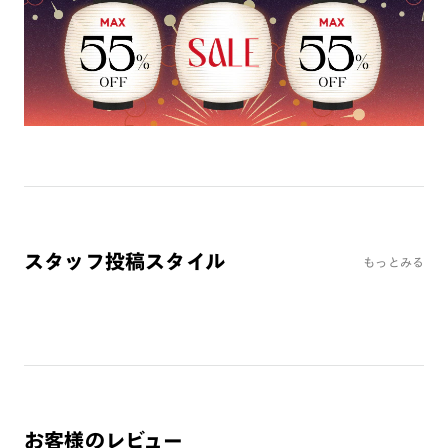
ミラーレンズ
※オンラインショップで作成可能なレンズはショッピングカート内で表示され
るレンズに限ります。それ以外の対応レンズについてはJINS実店舗でお取り扱
いしております。
※注文時に【度つき】→【レンズ交換券を発行】をお選びのうえ、店頭にてオ
プションレンズ代金をお支払いください。（※一部レンズ交換不可の商品を
除きます。）
※お選び頂くフレームや度数によっては作成できない場合がございます。
※RIM限定の記載があるカラーレンズは商品名に＜R!M＞の記載があるフレー
ムのみの対応となります。
※詳しくは
レンズガイド
をご確認ください。
スタッフ投稿スタイル
もっとみる
よくある質問
Q
オンラインショップで遠近両用レンズ（累進レンズ）のメ
ガネを作成できますか？
A
オンラインショップで遠近両用レンズ（クリアレンズの
み）をご注文の場合、レンズ交換券を選択後に店舗にて度
お客様のレビュー