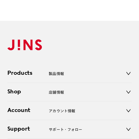
Products
製品情報
メガネ
Shop
店舗情報
サングラス
レンズ
店舗
コンタクトレンズ
Account
アカウント情報
オンラインショップ
老眼鏡
キッズ
マイページ／ログイン
Support
アクセサリー
サポート・フォロー
ログアウト
LINE公式アカウント