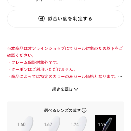
似合い度
を判定する
※本商品はオンラインショップにてセール対象のため以下をご
確認ください。
・フレーム保証対象外です。
・クーポンはご利用いただけません。
・商品によっては特定のカラーのみセール価格となります。カ
ラーを切り替えてご確認ください。
続きを読む
・店舗とオンラインショップで価格が異なる場合があります。
・店舗在庫ボタンを選択している際は通常価格となります。店
舗でご購入の場合は店頭価格をご確認ください。
選べるレンズの薄さ
こちらの商品は新しいモデルに切り替わりました。最新のモデ
ルはこちら⇒
【UGF-25A-163】