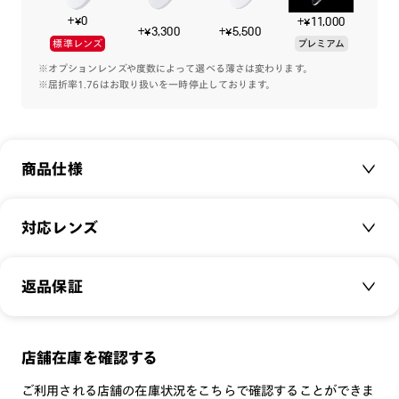
+¥0
+¥11,000
「おうち時間に着替えるメガネ」JINS HOME®。
+¥3,300
+¥5,500
標準レンズ
プレミアム
おうち時間こそ、好きな自分でいたい。
見た目も軽さもかけ心地もストレスフリーなメガネで、
※オプションレンズや度数によって選べる薄さは変わります。
※屈折率1.76はお取り扱いを一時停止しております。
心からリラックスできるじぶん時間へ。
「おうち時間のじぶんこそ好きでいたい」”小顔効果”をかなえ
る少し大きめなフロントデザインを採用。
商品仕様
落ち着いたブラウン系から明るいトーンやツートンカラーまで
リラックス時間にぴったりのやわらぎカラーを揃えました。
テンプル（つる）は薄く、頭の形に沿うようにカーブを付ける
商品名：
JINS HOME®
対応レンズ
ことで、横になっても顔にやさしく寄り添います。
品番：
UGF-23A-074
鼻パッドには、跡が残りにくくズレ落ちにくいシリコン素材を
サイズ：
クリアレンズ（常用・老眼鏡用）
49.1□21.0-145.0○41
採用。かけたまま寝転がっても変形しにくい一体型で、肌当た
返品保証
無敵コーティング
りもよく、メガネが下に落ちにくい安心の仕様です。
重さ：
15
g
重さについて
遠近レンズ
スタイル：
ウェリントン
お部屋では快適に～ちょっとそこまでのワンマイルまでカバー
JINS SCREEN
メガネの度数が合わなくなっても、
店舗在庫を確認する
シリーズ：
SCENE
できる快適で心地いいおうち時間をすごせるメガネです。
可視光調光レンズ
ご購入から半年間、2回まで交換保証可能
性別：
UNISEX
ご利用される店舗の在庫状況をこちらで確認することができま
可視光調光UVダブルカットレンズ