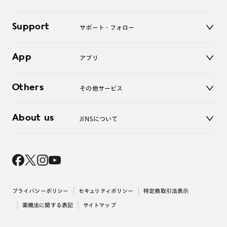
老眼鏡
キッズ
マイページ／ログイン
Support
アクセサリー
サポート・フォロー
ログアウト
LINE公式アカウント
お知らせ
App
アプリ
よくあるご質問
ご利用ガイド
JINSアプリ
お問い合わせ
Others
その他サービス
3D WEB試着
About us
JINSについて
レンズ交換
オンラインギフト
Magnify Life
価格案内
会社概要
採用情報
法人のお客様
出店について
プライバシーポリシー
セキュリティポリシー
特定商取引法表示
薬機法に関する表記
サイトマップ