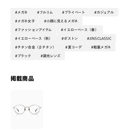
ムです。
メガネ
フルリム
プライベート
カジュアル
βチタンを使用し、デザインだけでなく、かけ心地の良
さにも優れているのがポイントです。
メガネ女子
小顔に見えるメガネ
ファッションアイテム
イエローベース（春）
レンズは可視光調光グリーン
イエローベース（秋）
ボストン
JINSCLASSIC
従来の調光レンズは紫外線に反応してカラーが変化しま
チタン合金（βチタン）
夏コーデ
軽量メガネ
したが、
ブラック
調光レンズ
可視光調光レンズは目に見える光にも反応するため、運
転中にもカラーが変化します！
さらに、調光レンズよりも
掲載商品
カラーが変化するのが早いのと
カラーが濃く出ることが特徴です。
お好きなフレームに+8,800円でお作りいただけますの
で、ぜひお試しくださいね！