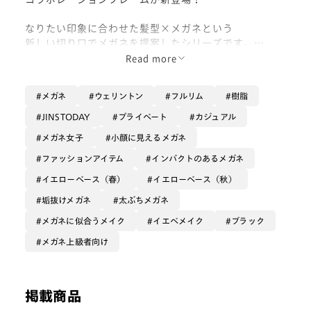
なりたい印象に合わせた髪型×メガネという
新しい切り口でメガネを提案したシリーズです。
Read more
カラーレンズとの相性も良く、
特におすすめのレンズはミディアムグレー。
メガネ
ウェリントン
フルリム
樹脂
寒色系のセットで、目元を爽やかに演出します。
JINSTODAY
プライベート
カジュアル
男性向け商品ですが、女性でも掛けられるデザインです
メガネ女子
小顔に見えるメガネ
◎
ファッションアイテム
インパクトのあるメガネ
イエローベース（春）
イエローベース（秋）
垢抜けメガネ
太ぶちメガネ
メガネに似合うメイク
イエベメイク
ブラック
メガネ上級者向け
掲載商品