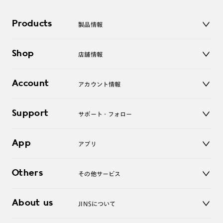
Products
製品情報
メガネ
Shop
店舗情報
サングラス
レンズ
店舗
コンタクトレンズ
Account
アカウント情報
オンラインショップ
老眼鏡
キッズ
マイページ／ログイン
Support
アクセサリー
サポート・フォロー
ログアウト
LINE公式アカウント
お知らせ
App
アプリ
よくあるご質問
ご利用ガイド
JINSアプリ
お問い合わせ
Others
その他サービス
3D WEB試着
About us
JINSについて
レンズ交換
オンラインギフト