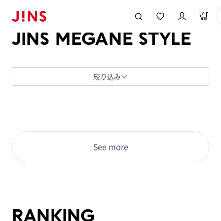
メガネのJINS TOP
JINS MEGANE STYLE
0
JINS MEGANE STYLE
絞り込み
See more
RANKING