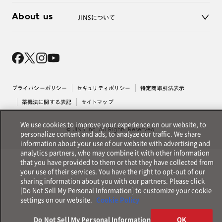
3D WEB試着
About us
JINSについて
レンズ交換
オンラインギフト
Magnify Life
価格案内
会社概要
採用情報
法人のお客様
出店について
プライバシーポリシー
セキュリティポリシー
特定商取引法表示
薬機法に関する表記
サイトマップ
We use cookies to improve your experience on our website, to
© JINS Inc. All Rights Reserved.
personalize content and ads, to analyze our traffic. We share
information about your use of our website with advertising and
analytics partners, who may combine it with other information
that you have provided to them or that they have collected from
your use of their services. You have the right to opt-out of our
sharing information about you with our partners. Please click
[Do Not Sell My Personal Information] to customize your cookie
settings on our website.
Cookie Policy
Do Not Sell My Personal Information
OK