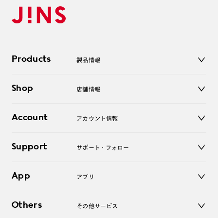
Products
製品情報
メガネ
Shop
店舗情報
サングラス
レンズ
店舗
コンタクトレンズ
Account
アカウント情報
オンラインショップ
老眼鏡
キッズ
マイページ／ログイン
Support
アクセサリー
サポート・フォロー
ログアウト
LINE公式アカウント
お知らせ
App
アプリ
よくあるご質問
ご利用ガイド
JINSアプリ
お問い合わせ
Others
その他サービス