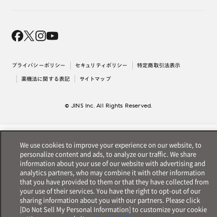
オンラインギフト
Magnify Life
価格案内
会社概要
採用情報
法人のお客様
出店について
プライバシーポリシー
セキュリティポリシー
特定商取引法表示
薬機法に関する表記
サイトマップ
© JINS Inc. All Rights Reserved.
We use cookies to improve your experience on our website, to
personalize content and ads, to analyze our traffic. We share
information about your use of our website with advertising and
analytics partners, who may combine it with other information
that you have provided to them or that they have collected from
your use of their services. You have the right to opt-out of our
sharing information about you with our partners. Please click
[Do Not Sell My Personal Information] to customize your cookie