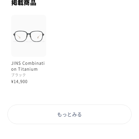
掲載商品
JINS Combinati
on Titanium
［中顔面短縮メガ
ブラック
ネ］
¥14,900
もっとみる