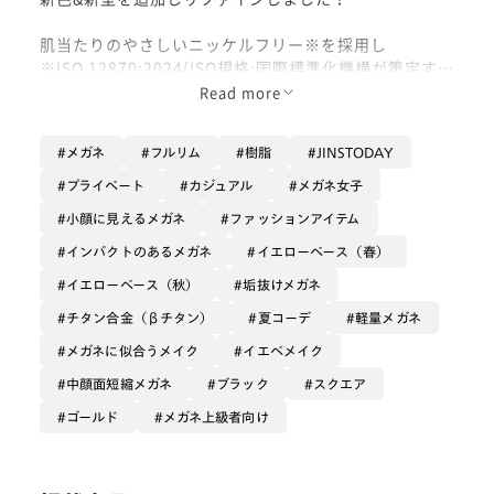
肌当たりのやさしいニッケルフリー※を採用し
※ISO 12870:2024(ISO規格:国際標準化機構が策定する
国際的な標準規格)
Read more
デザインだけでなく、
ストレスのないかけ心地も兼ね揃えています✨
メガネ
フルリム
樹脂
JINSTODAY
ぜひお試しください◎
プライベート
カジュアル
メガネ女子
小顔に見えるメガネ
ファッションアイテム
インパクトのあるメガネ
イエローベース（春）
イエローベース（秋）
垢抜けメガネ
チタン合金（βチタン）
夏コーデ
軽量メガネ
メガネに似合うメイク
イエベメイク
中顔面短縮メガネ
ブラック
スクエア
ゴールド
メガネ上級者向け