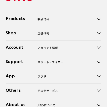
Products
製品情報
メガネ
Shop
店舗情報
サングラス
レンズ
店舗
コンタクトレンズ
Account
アカウント情報
オンラインショップ
老眼鏡
キッズ
マイページ／ログイン
Support
アクセサリー
サポート・フォロー
ログアウト
LINE公式アカウント
お知らせ
App
アプリ
よくあるご質問
ご利用ガイド
JINSアプリ
お問い合わせ
Others
その他サービス
3D WEB試着
About us
JINSについて
レンズ交換