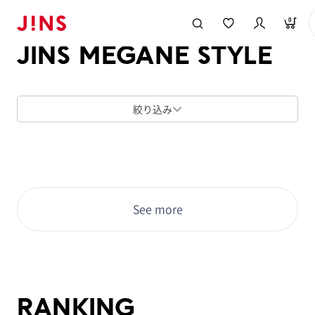
メガネのJINS TOP
JINS MEGANE STYLE
0
JINS MEGANE STYLE
絞り込み
See more
RANKING