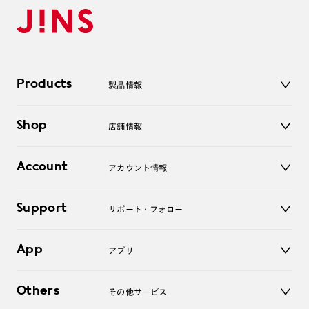
Products
製品情報
メガネ
Shop
店舗情報
サングラス
レンズ
店舗
コンタクトレンズ
Account
アカウント情報
オンラインショップ
老眼鏡
キッズ
マイページ／ログイン
Support
アクセサリー
サポート・フォロー
ログアウト
LINE公式アカウント
お知らせ
App
アプリ
よくあるご質問
ご利用ガイド
JINSアプリ
お問い合わせ
Others
その他サービス