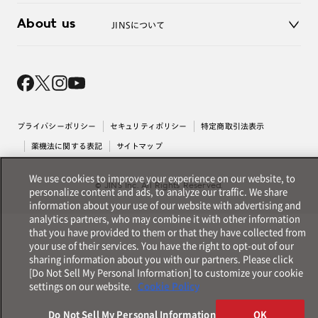
3D WEB試着
About us
JINSについて
レンズ交換
オンラインギフト
Magnify Life
価格案内
会社概要
採用情報
法人のお客様
出店について
プライバシーポリシー
セキュリティポリシー
特定商取引法表示
薬機法に関する表記
サイトマップ
We use cookies to improve your experience on our website, to
© JINS Inc. All Rights Reserved.
personalize content and ads, to analyze our traffic. We share
information about your use of our website with advertising and
analytics partners, who may combine it with other information
that you have provided to them or that they have collected from
your use of their services. You have the right to opt-out of our
sharing information about you with our partners. Please click
[Do Not Sell My Personal Information] to customize your cookie
settings on our website.
Cookie Policy
Do Not Sell My Personal Information
OK