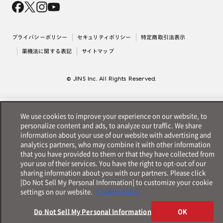
採用情報
法人のお客様
出店について
プライバシーポリシー
セキュリティポリシー
特定商取引法表示
薬機法に関する表記
サイトマップ
© JINS Inc. All Rights Reserved.
We use cookies to improve your experience on our website, to
personalize content and ads, to analyze our traffic. We share
information about your use of our website with advertising and
analytics partners, who may combine it with other information
that you have provided to them or that they have collected from
your use of their services. You have the right to opt-out of our
sharing information about you with our partners. Please click
[Do Not Sell My Personal Information] to customize your cookie
settings on our website.
Cookie Policy
Do Not Sell My Personal Information
OK