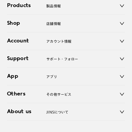
Products
製品情報
メガネ
Shop
店舗情報
サングラス
レンズ
店舗
コンタクトレンズ
Account
アカウント情報
オンラインショップ
老眼鏡
キッズ
マイページ／ログイン
Support
アクセサリー
サポート・フォロー
ログアウト
LINE公式アカウント
お知らせ
App
アプリ
よくあるご質問
ご利用ガイド
JINSアプリ
お問い合わせ
Others
その他サービス
3D WEB試着
About us
JINSについて
レンズ交換
オンラインギフト
Magnify Life
価格案内
会社概要