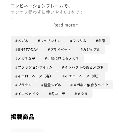
コンビネーションフレームで、
オンオフ問わずに使いやすい1本です！
ぜひお試しください◎
Read more
メガネ
ウェリントン
フルリム
樹脂
JINSTODAY
プライベート
カジュアル
メガネ女子
小顔に見えるメガネ
ファッションアイテム
インパクトのあるメガネ
イエローベース（春）
イエローベース（秋）
ブラウン
軽量メガネ
メガネに似合うメイク
イエベメイク
冬コーデ
メタル
掲載商品