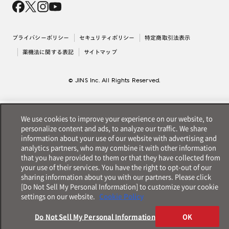
採用情報
法人のお客様
出店について
プライバシーポリシー
セキュリティポリシー
特定商取引法表示
薬機法に関する表記
サイトマップ
© JINS Inc. All Rights Reserved.
We use cookies to improve your experience on our website, to
personalize content and ads, to analyze our traffic. We share
information about your use of our website with advertising and
analytics partners, who may combine it with other information
that you have provided to them or that they have collected from
your use of their services. You have the right to opt-out of our
sharing information about you with our partners. Please click
[Do Not Sell My Personal Information] to customize your cookie
settings on our website.
Cookie Policy
Do Not Sell My Personal Information
OK