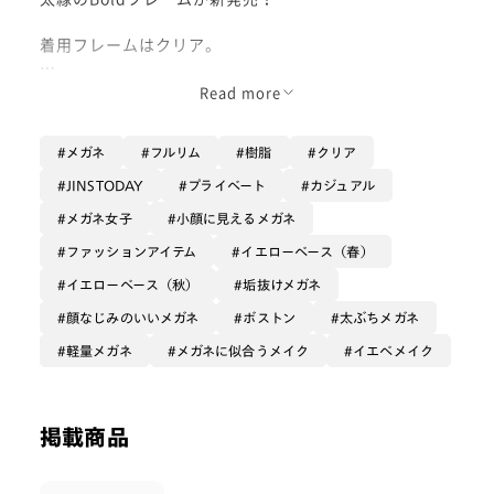
着用フレームはクリア。
掛けるだけでお顔がパッと明るくなり、
Read more
トレンド感もアップします◎
メガネ
フルリム
樹脂
クリア
ぜひお試しください！☺️
JINSTODAY
プライベート
カジュアル
メガネ女子
小顔に見えるメガネ
ファッションアイテム
イエローベース（春）
イエローベース（秋）
垢抜けメガネ
顔なじみのいいメガネ
ボストン
太ぶちメガネ
軽量メガネ
メガネに似合うメイク
イエベメイク
掲載商品