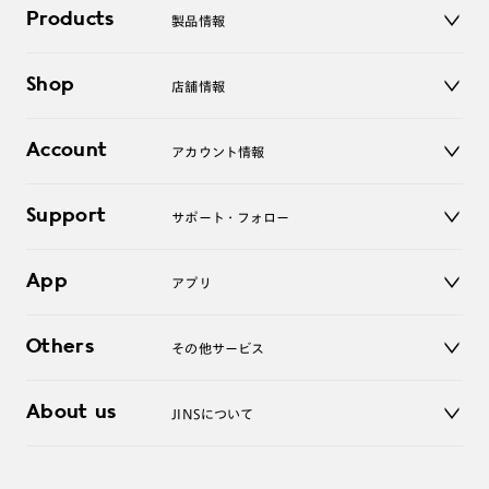
Products
製品情報
メガネ
Shop
店舗情報
サングラス
レンズ
店舗
コンタクトレンズ
Account
アカウント情報
オンラインショップ
老眼鏡
キッズ
マイページ／ログイン
Support
アクセサリー
サポート・フォロー
ログアウト
LINE公式アカウント
お知らせ
App
アプリ
よくあるご質問
ご利用ガイド
JINSアプリ
お問い合わせ
Others
その他サービス
3D WEB試着
About us
JINSについて
レンズ交換
オンラインギフト
Magnify Life
価格案内
会社概要