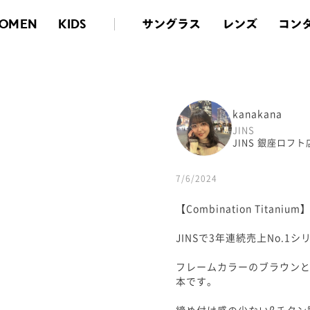
サングラス
レンズ
コン
OMEN
KIDS
kanakana
JINS
JINS 銀座ロフト
7/6/2024
【Combination Titanium
JINSで3年連続売上No.1シ
フレームカラーのブラウンと
本です。
締め付け感の少ないβチタン