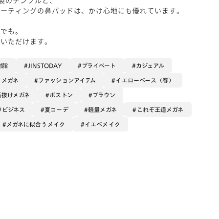
コーティングの鼻パッドは、かけ心地にも優れています。
スでも。
いいただけます。
樹脂
JINSTODAY
プライベート
カジュアル
るメガネ
ファッションアイテム
イエローベース（春）
垢抜けメガネ
ボストン
ブラウン
ビジネス
夏コーデ
軽量メガネ
これぞ王道メガネ
メガネに似合うメイク
イエベメイク