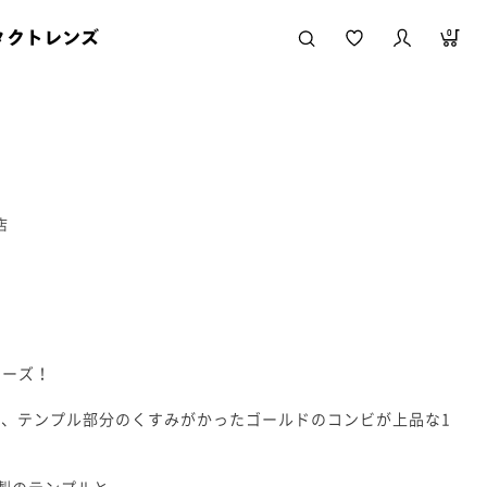
タクトレンズ
0
店
】
リーズ！
、テンプル部分のくすみがかったゴールドのコンビが上品な1
製のテンプルと、