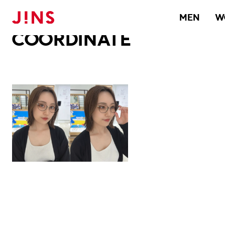
メガネのJINS TOP
JINS MEGANE STYLE
COORDINATE
MEN
W
COORDINATE