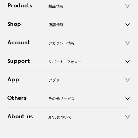
Products
製品情報
メガネ
Shop
店舗情報
サングラス
レンズ
店舗
コンタクトレンズ
Account
アカウント情報
オンラインショップ
老眼鏡
キッズ
マイページ／ログイン
Support
アクセサリー
サポート・フォロー
ログアウト
LINE公式アカウント
お知らせ
App
アプリ
よくあるご質問
ご利用ガイド
JINSアプリ
お問い合わせ
Others
その他サービス
3D WEB試着
About us
JINSについて
レンズ交換
オンラインギフト
Magnify Life
価格案内
会社概要