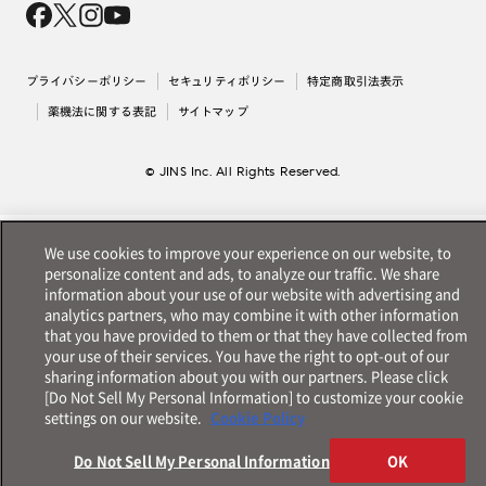
採用情報
法人のお客様
出店について
プライバシーポリシー
セキュリティポリシー
特定商取引法表示
薬機法に関する表記
サイトマップ
© JINS Inc. All Rights Reserved.
We use cookies to improve your experience on our website, to
personalize content and ads, to analyze our traffic. We share
information about your use of our website with advertising and
analytics partners, who may combine it with other information
that you have provided to them or that they have collected from
your use of their services. You have the right to opt-out of our
sharing information about you with our partners. Please click
[Do Not Sell My Personal Information] to customize your cookie
settings on our website.
Cookie Policy
Do Not Sell My Personal Information
OK