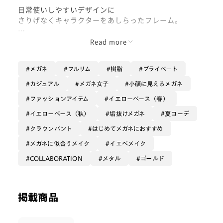
日常使いしやすいデザインに
さりげなくキャラクターをあしらったフレーム。
正面からは普段使いしやすいメタル、
Read more
畳むとキャラクターデザインが可愛い1本です◎
メガネ
フルリム
樹脂
プライベート
Mickey＆Friends デザインオリジナルケースとメガネ
拭きが付属します！
カジュアル
メガネ女子
小顔に見えるメガネ
ぜひお試しください！
ファッションアイテム
イエローベース（春）
イエローベース（秋）
垢抜けメガネ
夏コーデ
クラウンパント
はじめてメガネにおすすめ
メガネに似合うメイク
イエベメイク
COLLABORATION
メタル
ゴールド
掲載商品