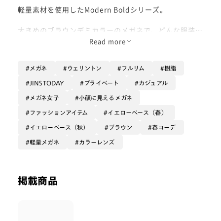
軽量素材を使用したModern Boldシリーズ。
大きめのブラウンデミカラーのメガネで、どんな服装に
も使いやすいのがポイントです◎
Read more
カラーレンズとの相性もバツグン！
メガネ
ウェリントン
フルリム
樹脂
着用レンズはジンジャー
JINSTODAY
プライベート
カジュアル
流行を取り入れて、JINSが毎年ご提案するトレンドカ
メガネ女子
小顔に見えるメガネ
ラーシリーズの中の1つです！
薄めの黄色っぽい色味で、ユニセックスにお使いいただ
ファッションアイテム
イエローベース（春）
きやすいカラーです◎
イエローベース（秋）
ブラウン
春コーデ
軽量メガネ
カラーレンズ
フレーム料金に+3,300円でお作りできますので、ぜひ
お試しください(^^)
掲載商品