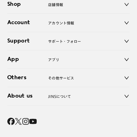
Shop
店舗情報
サングラス
レンズ
店舗
コンタクトレンズ
Account
アカウント情報
オンラインショップ
老眼鏡
キッズ
マイページ／ログイン
Support
アクセサリー
サポート・フォロー
ログアウト
LINE公式アカウント
お知らせ
App
アプリ
よくあるご質問
ご利用ガイド
JINSアプリ
お問い合わせ
Others
その他サービス
3D WEB試着
About us
JINSについて
レンズ交換
オンラインギフト
Magnify Life
価格案内
会社概要
採用情報
法人のお客様