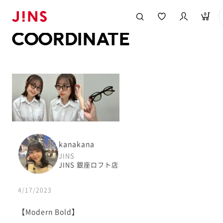
メガネのJINS TOP
JINS MEGANE STYLE
COORDINATE
0
COORDINATE
kanakana
JINS
JINS 銀座ロフト店
4/17/2023
【Modern Bold】