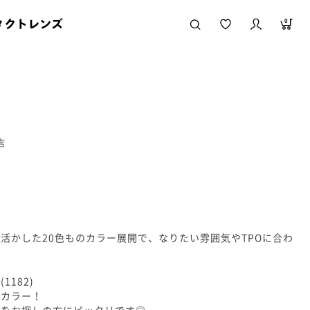
タクトレンズ
0
店
活かした20色ものカラー展開で、なりたい雰囲気やTPOに合わ
182)
ンカラー！
のをお探しの方にピッタリです◎