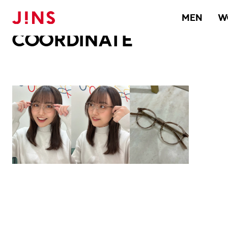
メガネのJINS TOP
JINS MEGANE STYLE
COORDINATE
MEN
W
COORDINATE