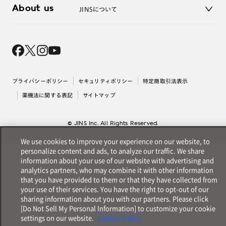
About us
JINSについて
レンズ交換
オンラインギフト
Magnify Life
価格案内
会社概要
採用情報
法人のお客様
出店について
プライバシーポリシー
セキュリティポリシー
特定商取引法表示
薬機法に関する表記
サイトマップ
© JINS Inc. All Rights Reserved.
We use cookies to improve your experience on our website, to
personalize content and ads, to analyze our traffic. We share
information about your use of our website with advertising and
analytics partners, who may combine it with other information
that you have provided to them or that they have collected from
your use of their services. You have the right to opt-out of our
sharing information about you with our partners. Please click
[Do Not Sell My Personal Information] to customize your cookie
settings on our website.
Cookie Policy