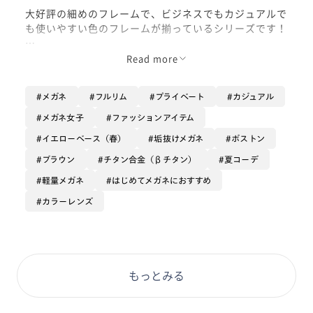
大好評の細めのフレームで、ビジネスでもカジュアルで
も使いやすい色のフレームが揃っているシリーズです！
私がかけているのはブラウンササのフレームに、ベージ
Read more
ュのカラーレンズが入っています！
メガネ
フルリム
プライベート
カジュアル
サングラスすぎないのでちょっと眩しさも防ぎたいけれ
どもサングラスぽすぎるのは困ってしまう！という方に
メガネ女子
ファッションアイテム
は是非お勧めしたいレンズです！
イエローベース（春）
垢抜けメガネ
ボストン
フレームとの相性もバッチリでトレンド感もあり、優し
い印象にできます！
ブラウン
チタン合金（βチタン）
夏コーデ
軽量メガネ
はじめてメガネにおすすめ
かけ心地も抜群で一日中かけてても疲れにくいです！
カラーレンズ
最初の一本にも是非おすすめしたい一本なのでお試しく
ださい！
もっとみる