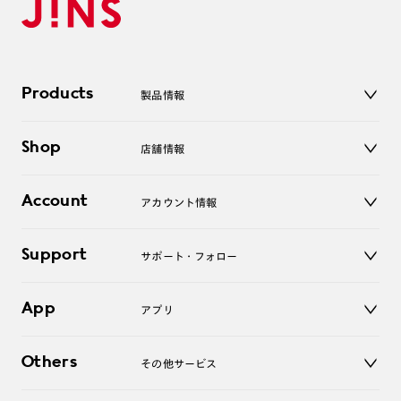
Products
製品情報
メガネ
Shop
店舗情報
サングラス
レンズ
店舗
コンタクトレンズ
Account
アカウント情報
オンラインショップ
老眼鏡
キッズ
マイページ／ログイン
Support
アクセサリー
サポート・フォロー
ログアウト
LINE公式アカウント
お知らせ
App
アプリ
よくあるご質問
ご利用ガイド
JINSアプリ
お問い合わせ
Others
その他サービス
3D WEB試着