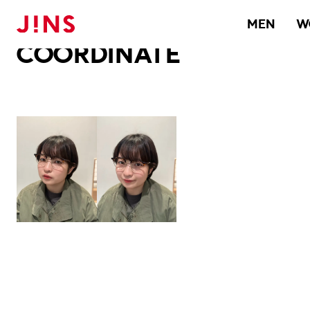
メガネのJINS TOP
JINS MEGANE STYLE
COORDINATE
MEN
W
COORDINATE