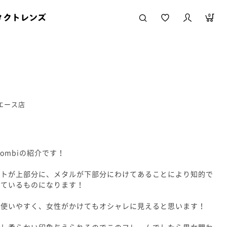
タクトレンズ
0
急エース店
m Combiの紹介です！
ートが上部分に、メタルが下部分にわけてあることにより知的で
っているものになります！
て使いやすく、女性がかけてもオシャレに見えると思います！
少し柔らかい印象与えられるのでこのフレームでしたら男女問わ