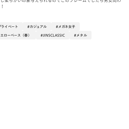
す！
プライベート
カジュアル
メガネ女子
イエローベース（春）
JINSCLASSIC
メタル