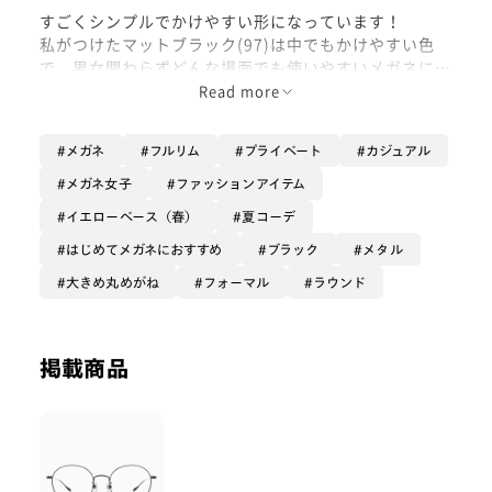
すごくシンプルでかけやすい形になっています！
私がつけたマットブラック(97)は中でもかけやすい色
で、男女関わらずどんな場面でも使いやすいメガネにな
っております！
Read more
カラーレンズを入れても、とっても可愛くなるのでおす
メガネ
フルリム
プライベート
カジュアル
すめです！
メガネ女子
ファッションアイテム
是非お試しください！
イエローベース（春）
夏コーデ
はじめてメガネにおすすめ
ブラック
メタル
大きめ丸めがね
フォーマル
ラウンド
掲載商品