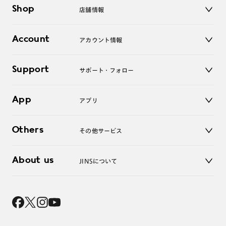
メガネ
Shop
店舗情報
サングラス
レンズ
店舗
コンタクトレンズ
Account
アカウント情報
オンラインショップ
老眼鏡
キッズ
マイページ／ログイン
Support
アクセサリー
サポート・フォロー
ログアウト
LINE公式アカウント
お知らせ
App
アプリ
よくあるご質問
ご利用ガイド
JINSアプリ
お問い合わせ
Others
その他サービス
3D WEB試着
About us
JINSについて
レンズ交換
オンラインギフト
Magnify Life
価格案内
会社概要
採用情報
法人のお客様