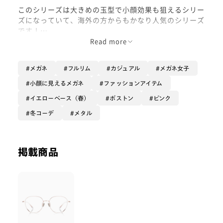
このシリーズは大きめの玉型で小顔効果も狙えるシリー
ズになっていて、海外の方からもかなり人気のシリーズ
です！
Read more
縁の部分がピンクになっていて正面だとピンクゴールド
のようなフレームなので顔馴染みのいい色で使いやすい
メガネ
フルリム
カジュアル
メガネ女子
フレームになっています！
小顔に見えるメガネ
ファッションアイテム
フレームの形自体はボストンの中でも丸すぎないので、
イエローベース（春）
ボストン
ピンク
四角すぎても丸すぎても嫌だという方には特におすすめ
したい一本です！
冬コーデ
メタル
日常使いのフレーム探してる方とかにはピッタリのフレ
ームです！
掲載商品
フードがついていてレンズの厚みも気になりにくい構造
になっていますので是非お試しください！