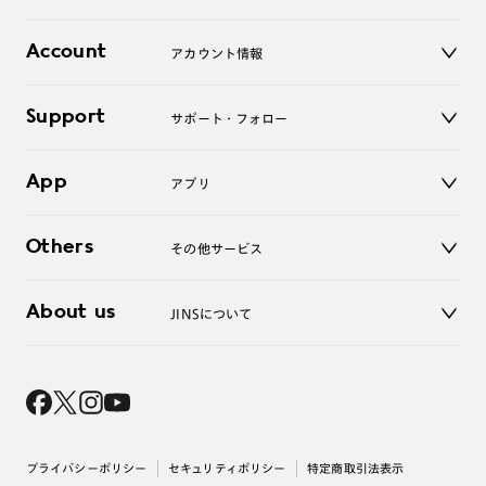
レンズ
店舗
コンタクトレンズ
Account
アカウント情報
オンラインショップ
老眼鏡
キッズ
マイページ／ログイン
Support
アクセサリー
サポート・フォロー
ログアウト
LINE公式アカウント
お知らせ
App
アプリ
よくあるご質問
ご利用ガイド
JINSアプリ
お問い合わせ
Others
その他サービス
3D WEB試着
About us
JINSについて
レンズ交換
オンラインギフト
Magnify Life
価格案内
会社概要
採用情報
法人のお客様
出店について
プライバシーポリシー
セキュリティポリシー
特定商取引法表示