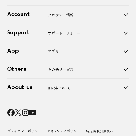
レンズ
店舗
コンタクトレンズ
Account
アカウント情報
オンラインショップ
老眼鏡
キッズ
マイページ／ログイン
Support
アクセサリー
サポート・フォロー
ログアウト
LINE公式アカウント
お知らせ
App
アプリ
よくあるご質問
ご利用ガイド
JINSアプリ
お問い合わせ
Others
その他サービス
3D WEB試着
About us
JINSについて
レンズ交換
オンラインギフト
Magnify Life
価格案内
会社概要
採用情報
法人のお客様
出店について
プライバシーポリシー
セキュリティポリシー
特定商取引法表示