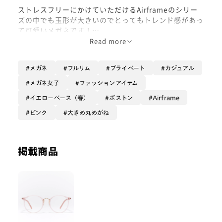
ストレスフリーにかけていただけるAirframeのシリー
ズの中でも玉形が大きいのでとってもトレンド感があっ
て可愛いメガネです！
Read more
中でもこのピンクは血色感も出ますし、クリアなので自
然にかけていただけるので初めてメガネかける方とかに
メガネ
フルリム
プライベート
カジュアル
もオススメです✨
ピンクの洋服持っている方とかだととっても合わせやす
メガネ女子
ファッションアイテム
いと思います！
イエローベース（春）
ボストン
Airframe
鼻のところの金属で上品になっているところも素敵なフ
ピンク
大きめ丸めがね
レームです！
是非お試しください！
掲載商品