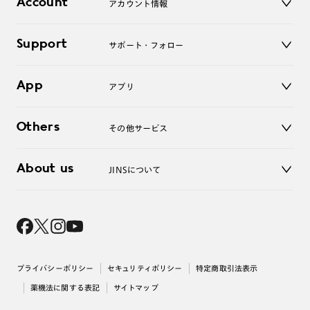
Account
アカウント情報
オンラインショップ
老眼鏡
キッズ
マイページ／ログイン
Support
アクセサリー
サポート・フォロー
ログアウト
LINE公式アカウント
お知らせ
App
アプリ
よくあるご質問
ご利用ガイド
JINSアプリ
お問い合わせ
Others
その他サービス
3D WEB試着
About us
JINSについて
レンズ交換
オンラインギフト
Magnify Life
価格案内
会社概要
採用情報
法人のお客様
出店について
プライバシーポリシー
セキュリティポリシー
特定商取引法表示
薬機法に関する表記
サイトマップ