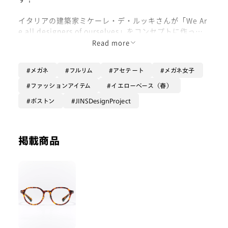
イタリアの建築家ミケーレ・デ・ルッキさんが「We Ar
e all designers of ourselves」をコンセプトに作って
くださったメガネのシリーズになります。ミケーレさん
Read more
と一緒に働くスタッフさんの名前も入っていてとても思
い入れを感じる商品です。
メガネ
フルリム
アセテート
メガネ女子
今回選んだレイヤードマットブラックは内側の木目がと
ファッションアイテム
イエローベース（春）
っても可愛いですが外はシンプルな黒でとてもかけやす
ボストン
JINSDesignProject
いです！
是非お試しください！
掲載商品