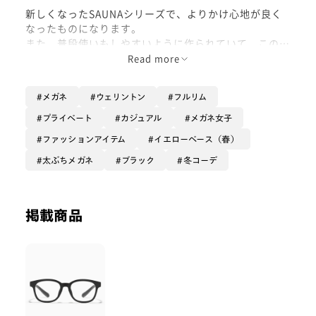
新しくなったSAUNAシリーズで、よりかけ心地が良く
なったものになります。
また、普段使いもしやすいように作られていて、このウ
ェリントンの形もすごく普段使いしやすい形なのでおす
Read more
すめです！
このマットな質感も他のシリーズにはないようなものな
メガネ
ウェリントン
フルリム
のでサウナに行かない方でもおすすめです。
フレームのお値段で耐熱くもりどめレンズがついている
プライベート
カジュアル
メガネ女子
のでお風呂などでもお使いできます。
ファッションアイテム
イエローベース（春）
サウナマットをイメージされたケースも可愛いので是非
太ぶちメガネ
ブラック
冬コーデ
お試しいただきたい一本です！
掲載商品