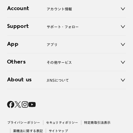
店舗
コンタクトレンズ
Account
アカウント情報
オンラインショップ
老眼鏡
キッズ
マイページ／ログイン
Support
アクセサリー
サポート・フォロー
ログアウト
LINE公式アカウント
お知らせ
App
アプリ
よくあるご質問
ご利用ガイド
JINSアプリ
お問い合わせ
Others
その他サービス
3D WEB試着
About us
JINSについて
レンズ交換
オンラインギフト
Magnify Life
価格案内
会社概要
採用情報
法人のお客様
出店について
プライバシーポリシー
セキュリティポリシー
特定商取引法表示
薬機法に関する表記
サイトマップ