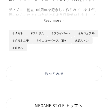
ディズニー創立100周年を記念して作られていますが、
幅広い方にかけていただけるよう日常使いしやすいフレ
ームになっています！
Read more
ミニーちゃんをイメージした柄とツルの先が可愛いフレ
メガネ
フルリム
プライベート
カジュアル
ームになっています🥰
メガネ女子
イエローベース（春）
ボストン
正面からの状態はとても普段使いしやすいボストンの形
メタル
で肌馴染みの良いピンクでかけやすいです！
白いお洋服とかだとよりメガネが綺麗に見えて素敵にか
けていただけるとおもいます！
もっとみる
是非お試しください！
MEGANE STYLE トップへ