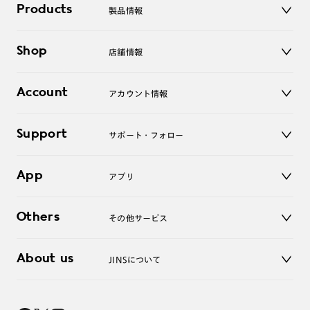
Products
製品情報
メガネ
Shop
店舗情報
サングラス
レンズ
店舗
コンタクトレンズ
Account
アカウント情報
オンラインショップ
老眼鏡
キッズ
マイページ／ログイン
Support
アクセサリー
サポート・フォロー
ログアウト
LINE公式アカウント
お知らせ
App
アプリ
よくあるご質問
ご利用ガイド
JINSアプリ
お問い合わせ
Others
その他サービス
3D WEB試着
About us
JINSについて
レンズ交換
オンラインギフト
Magnify Life
価格案内
会社概要