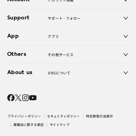
アカウント情報
オンラインショップ
老眼鏡
キッズ
マイページ／ログイン
Support
アクセサリー
サポート・フォロー
ログアウト
LINE公式アカウント
お知らせ
App
アプリ
よくあるご質問
ご利用ガイド
JINSアプリ
お問い合わせ
Others
その他サービス
3D WEB試着
About us
JINSについて
レンズ交換
オンラインギフト
Magnify Life
価格案内
会社概要
採用情報
法人のお客様
出店について
プライバシーポリシー
セキュリティポリシー
特定商取引法表示
薬機法に関する表記
サイトマップ