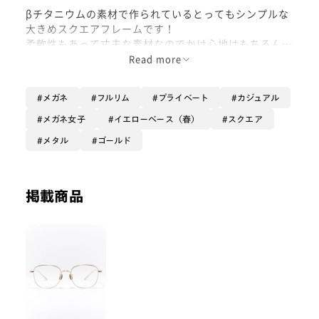
βチタニウムの素材で作られているとってもシンプルな
大きめスクエアフレームです！
柔軟性もあって丈夫な素材なのでかけ心地はもちろんい
いのですが、ゴールドでも程よい光沢感で上品な感じを
Read more
演出できるので、カジュアルなコーデにも合わせやすい
です！
メガネ
フルリム
プライベート
カジュアル
ビッグシェイプなスクエアのフレームは小顔感もありト
メガネ女子
イエローベース（春）
スクエア
レンド感もあります。
メタル
ゴールド
スクエアの中では四角すぎないので是非試してみてくだ
さい！
掲載商品