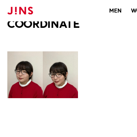
メガネのJINS TOP
JINS MEGANE STYLE
COORDINATE
MEN
W
COORDINATE