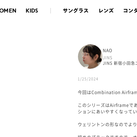
サングラス
レンズ
コン
OMEN
KIDS
NAO
JINS
JINS 新宿小田
1/25/2024
今回はCombination Air
このシリーズはAirfram
ションにあいやすくなって
ウェリントンの形なのでよ
細めのブラックですので、