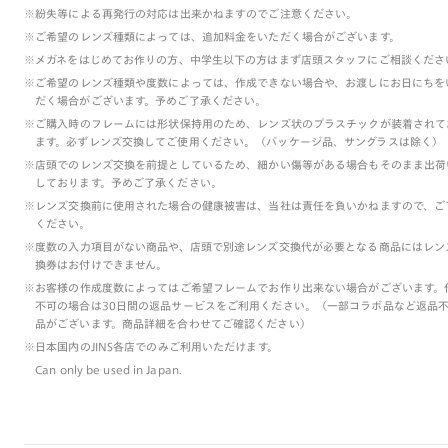
※紛失等による再発行の対応は出来かねますのでご注意ください。
※ご希望のレンズ種類によっては、追加料金をいただく場合がございます。
※メガネをはじめてお作りの方、中学生以下の方はまず店頭スタッフにご相談くださ
※ご希望のレンズ種類や度数によっては、作成できない場合や、お渡しにお日にちを
だく場合がございます。予めご了承ください。
※ご購入時のフレームには形状保持用のため、レンズ状のプラスチックが装着されて
ます。必ずレンズ交換してご使用ください。（パッケージ品、サングラスは除く）
※店頭でのレンズ交換を前提としているため、細かい傷等がある場合もそのまま出荷
しております。予めご了承ください。
※レンズ交換前に使用された場合の健康被害は、当社は責任を負いかねますので、ご
ください。
※度数の入力項目がない商品や、店頭で別途レンズ交換代が必要となる商品にはレン
換券はお付けできません。
※お客様の作成度数によってはご希望フレームでお作り出来ない場合がございます。
不可の場合は30日間の返品サービスをご利用ください。（一部コラボ品など返品
品がございます。商品詳細を合わせてご確認ください）
※日本国内のJINS各店でのみご利用いただけます。
Can only be used in Japan.