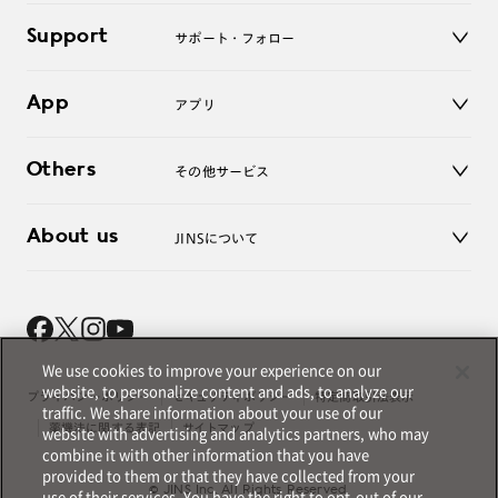
キッズ
マイページ／ログイン
Support
アクセサリー
サポート・フォロー
ログアウト
LINE公式アカウント
お知らせ
App
アプリ
よくあるご質問
ご利用ガイド
JINSアプリ
お問い合わせ
Others
その他サービス
3D WEB試着
About us
JINSについて
レンズ交換
オンラインギフト
Magnify Life
価格案内
会社概要
採用情報
法人のお客様
We use cookies to improve your experience on our
出店について
website, to personalize content and ads, to analyze our
プライバシーポリシー
セキュリティポリシー
特定商取引法表示
traffic. We share information about your use of our
薬機法に関する表記
サイトマップ
website with advertising and analytics partners, who may
combine it with other information that you have
provided to them or that they have collected from your
© JINS Inc. All Rights Reserved.
use of their services. You have the right to opt-out of our