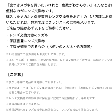
「度つきメガネを買いたいけれど、度数がわからない」そんなとき
便利なのがレンズ交換券です。
購入したメガネと保証書兼レンズ交換券をお近くのJINS店舗にお
いただければ、無料で度つきレンズへの交換を承ります。
ご来店の際は必ず以下をご持参ください。
・レンズ交換対象のメガネ
・保証書兼レンズ交換券
・度数が確認できるもの（お使いのメガネ・処方箋等）
※JINS店舗での視力測定もお受けしております。
※U-18パスポート適用をご希望の場合は、レンズ交換券でご注文後、店舗にてレン
換時にアプリのご提示をお願いします。
【ご注意】
※度なし専用の商品には対応しておりません。
※商品によっては「レンズ交換対象のメガネ」「保証書」「専用レンズ交換券」の3
必要な場合がございます。
※レンズ交換券の有効期限は保証書に記載の保証開始日より半年間です。
※期限の延長はできません。
※期限が切れたレンズ交換券は無効となり、レンズ交換は有償となります。