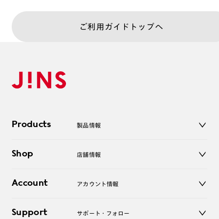
ご利用ガイドトップへ
Products
製品情報
メガネ
Shop
店舗情報
サングラス
レンズ
店舗
コンタクトレンズ
Account
アカウント情報
オンラインショップ
老眼鏡
キッズ
マイページ／ログイン
Support
アクセサリー
サポート・フォロー
ログアウト