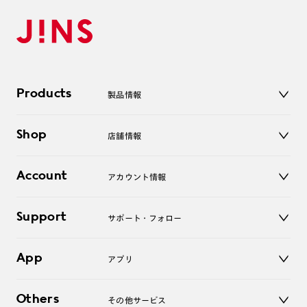
Products
製品情報
メガネ
Shop
店舗情報
サングラス
レンズ
店舗
コンタクトレンズ
Account
アカウント情報
オンラインショップ
老眼鏡
キッズ
マイページ／ログイン
Support
アクセサリー
サポート・フォロー
ログアウト
LINE公式アカウント
お知らせ
App
アプリ
よくあるご質問
ご利用ガイド
JINSアプリ
お問い合わせ
Others
その他サービス