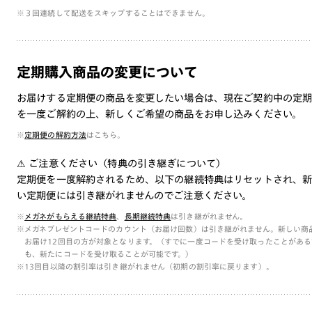
※３回連続して配送をスキップすることはできません。
定期購入商品の変更について
お届けする定期便の商品を変更したい場合は、現在ご契約中の定
を一度ご解約の上、新しくご希望の商品をお申し込みください。
※
定期便の解約方法
はこちら。
⚠ ご注意ください（特典の引き継ぎについて）
定期便を一度解約されるため、以下の継続特典はリセットされ、
い定期便には引き継がれませんのでご注意ください。
※
メガネがもらえる継続特典
、
長期継続特典
は引き継がれません。
※メガネプレゼントコードのカウント（お届け回数）は引き継がれません。新しい商
お届け12回目の方が対象となります。（すでに一度コードを受け取ったことがある
も、新たにコードを受け取ることが可能です。）
※13回目以降の割引率は引き継がれません（初期の割引率に戻ります）。