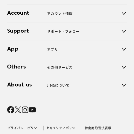
レンズ
店舗
コンタクトレンズ
Account
アカウント情報
オンラインショップ
老眼鏡
キッズ
マイページ／ログイン
Support
アクセサリー
サポート・フォロー
ログアウト
LINE公式アカウント
お知らせ
App
アプリ
よくあるご質問
ご利用ガイド
JINSアプリ
お問い合わせ
Others
その他サービス
3D WEB試着
About us
JINSについて
レンズ交換
オンラインギフト
Magnify Life
価格案内
会社概要
採用情報
法人のお客様
出店について
プライバシーポリシー
セキュリティポリシー
特定商取引法表示