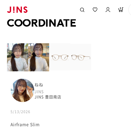
メガネのJINS TOP
JINS MEGANE STYLE
COORDINATE
0
COORDINATE
ねね
JINS
JINS 豊田南店
5/13/2026
Airframe Slim