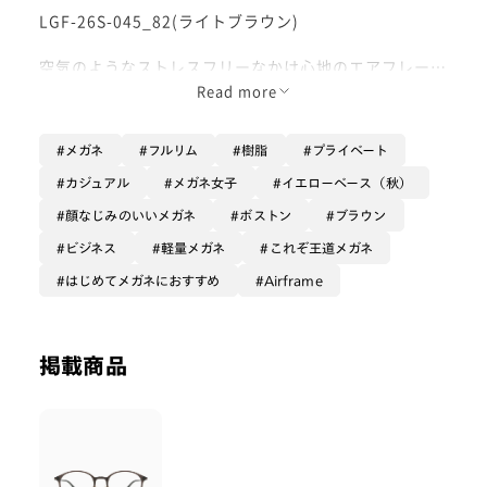
LGF-26S-045_82(ライトブラウン)
空気のようなストレスフリーなかけ心地のエアフレーム
☁️
Read more
とても軽く、一日中かけていても疲れづらいです🙂‍↕️✨
鼻パッドもシリコンになっているので、跡がつきづらく
メガネ
フルリム
樹脂
プライベート
滑りにくい仕様です！
カジュアル
メガネ女子
イエローベース（秋）
透明感のあるブラウンカラーが、重たくならずにお顔に
顔なじみのいいメガネ
ボストン
ブラウン
スッと馴染んでくれます👓
丁番とテンプルエンドのメタルパーツが高級感も出して
ビジネス
軽量メガネ
これぞ王道メガネ
くれるので、セルフレームでもカジュアルになり過ぎな
はじめてメガネにおすすめ
Airframe
いのも嬉しいポイントです♪
ぜひお試しください😼
掲載商品