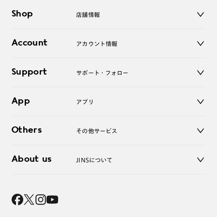
メガネ
Shop
店舗情報
サングラス
レンズ
店舗
コンタクトレンズ
Account
アカウント情報
オンラインショップ
老眼鏡
キッズ
マイページ／ログイン
Support
アクセサリー
サポート・フォロー
ログアウト
LINE公式アカウント
お知らせ
App
アプリ
よくあるご質問
ご利用ガイド
JINSアプリ
お問い合わせ
Others
その他サービス
3D WEB試着
About us
JINSについて
レンズ交換
オンラインギフト
Magnify Life
価格案内
会社概要
採用情報
法人のお客様