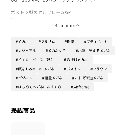
ボストン型のセルフレーム👓
空気のようなストレスフリーなかけ心地のエアフレーム
Read more
シリーズ🎈
軽く、弾力性に優れているので長時間かけていても疲れ
メガネ
フルリム
樹脂
プライベート
にくいです♪
カジュアル
メガネ女子
小顔に見えるメガネ
大人気のエアフレームスリムシリーズが、今回リファイ
イエローベース（秋）
垢抜けメガネ
ンされました✨
より透明感のあるカラーリングに、テンプルの先にメタ
顔なじみのいいメガネ
ボストン
ブラウン
ルパーツが施され、高級感を演出するだけでなく前後の
ビジネス
軽量メガネ
これぞ王道メガネ
重心バランスをとれるように改良されています！
はじめてメガネにおすすめ
Airframe
こちらのボストン型は、柔らかい印象に見せてくれま
す！程よい大きさで小顔、中顔面短縮効果も狙えます💡
掲載商品
一本あると間違いないエアフレームシリーズ、ぜひお試
しください😼