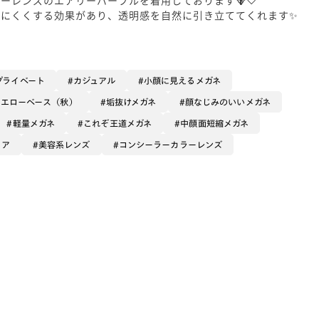
ちにくくする効果があり、透明感を自然に引き立ててくれます✨
プライベート
カジュアル
小顔に見えるメガネ
イエローベース（秋）
垢抜けメガネ
顔なじみのいいメガネ
軽量メガネ
これぞ王道メガネ
中顔面短縮メガネ
エア
美容系レンズ
コンシーラーカラーレンズ