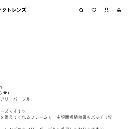
タクトレンズ
0
m
ック🖤）
エアリーパープル
ーズです！✨
を整えてくれるフレームで、中顔面短縮効果もバッチリ💡
ーレンズのエアリーパープルを着用しております🪻♡