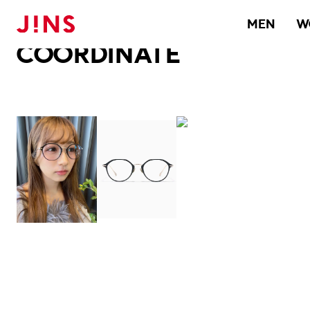
メガネのJINS TOP
JINS MEGANE STYLE
COORDINATE
MEN
W
COORDINATE