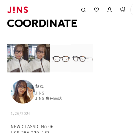
メガネのJINS TOP
JINS MEGANE STYLE
COORDINATE
0
COORDINATE
ねね
JINS
JINS 豊田南店
1/26/2026
NEW CLASSIC No.06
UCF-25A-229_183