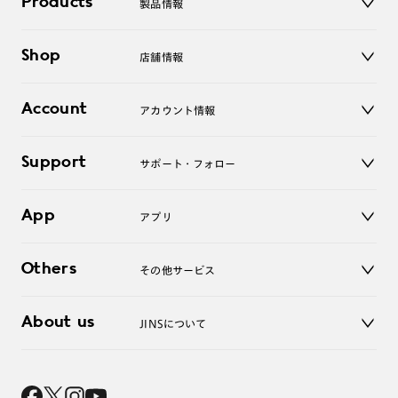
Products
製品情報
メガネ
Shop
店舗情報
サングラス
レンズ
店舗
コンタクトレンズ
Account
アカウント情報
オンラインショップ
老眼鏡
キッズ
マイページ／ログイン
Support
アクセサリー
サポート・フォロー
ログアウト
LINE公式アカウント
お知らせ
App
アプリ
よくあるご質問
ご利用ガイド
JINSアプリ
お問い合わせ
Others
その他サービス
3D WEB試着
About us
JINSについて
レンズ交換
オンラインギフト
Magnify Life
価格案内
会社概要