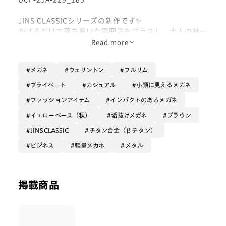
JINS CLASSICシリーズの新作です✨
かけるだけで落ち着いた雰囲気をプラスし、大人の魅力
を高めてくれるフレーム☕️
Read more
テンプルにチタン素材を使用しているので、錆びにくく
メガネ
ウェリントン
フルリム
長く愛用できる一本です😌💡
プライベート
カジュアル
小顔に見えるメガネ
どんなシーンでも馴染むので、
ファッションアイテム
インパクトのあるメガネ
一本あると間違いないこちらのフレーム、ぜひお試しく
ださい✨
イエローベース（秋）
垢抜けメガネ
ブラウン
JINSCLASSIC
チタン合金（βチタン）
ビジネス
軽量メガネ
メタル
掲載商品