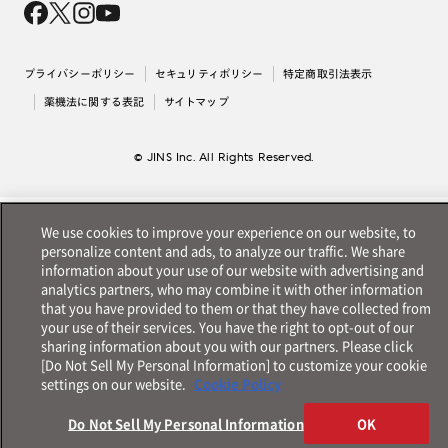
採用情報
法人のお客様
出店について
プライバシーポリシー
セキュリティポリシー
特定商取引法表示
薬機法に関する表記
サイトマップ
© JINS Inc. All Rights Reserved.
We use cookies to improve your experience on our website, to
personalize content and ads, to analyze our traffic. We share
information about your use of our website with advertising and
analytics partners, who may combine it with other information
that you have provided to them or that they have collected from
your use of their services. You have the right to opt-out of our
sharing information about you with our partners. Please click
[Do Not Sell My Personal Information] to customize your cookie
settings on our website.
Cookie Policy
Do Not Sell My Personal Information
OK