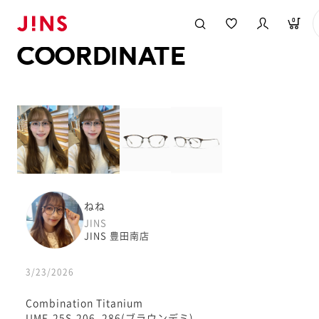
メガネのJINS TOP
JINS MEGANE STYLE
COORDINATE
0
COORDINATE
ねね
JINS
JINS 豊田南店
3/23/2026
Combination Titanium
UMF-25S-206_286(ブラウンデミ)