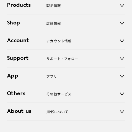
Products
製品情報
メガネ
Shop
店舗情報
サングラス
レンズ
店舗
コンタクトレンズ
Account
アカウント情報
オンラインショップ
老眼鏡
キッズ
マイページ／ログイン
Support
アクセサリー
サポート・フォロー
ログアウト
LINE公式アカウント
お知らせ
App
アプリ
よくあるご質問
ご利用ガイド
JINSアプリ
お問い合わせ
Others
その他サービス
3D WEB試着
About us
JINSについて
レンズ交換
オンラインギフト
Magnify Life
価格案内
会社概要