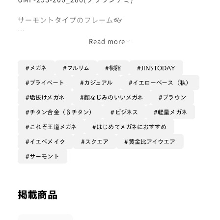
サーモントタイプのフレーム👓
大人気のコンビチタンシリーズ！✨
Read more
かけるだけでお顔のバランスを整え、魅力を引き出して
くれる一本です♪
メガネ
フルリム
樹脂
JINSTODAY
こちらのサーモントタイプのフレームは知的な印象に見
プライベート
カジュアル
イエローベース（秋）
せてくれます！
垢抜けメガネ
顔なじみのいいメガネ
ブラウン
フレームの上部が眉のように少し太くなっているので、
お顔がキリッと引き締まります😼
チタン合金（βチタン）
ビジネス
軽量メガネ
これぞ王道メガネ
はじめてメガネにおすすめ
ビジネスシーンにピッタリです◎
イエベメイク
スクエア
黄金比アイウエア
プライベートでも、ファッションのワンポイントとして
楽しめます🥰
サーモント
素材はフロントが軽量樹脂、テンプルはβチタンを使用
しています。
掲載商品
軽くて錆びづらく、長くご愛用いただける一本です
🙂‍↕️✨