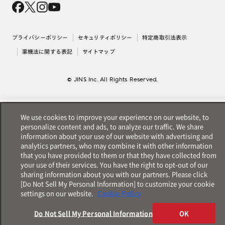
採用情報
法人のお客様
出店について
プライバシーポリシー
セキュリティポリシー
特定商取引法表示
薬機法に関する表記
サイトマップ
© JINS Inc. All Rights Reserved.
We use cookies to improve your experience on our website, to
personalize content and ads, to analyze our traffic. We share
information about your use of our website with advertising and
analytics partners, who may combine it with other information
that you have provided to them or that they have collected from
your use of their services. You have the right to opt-out of our
sharing information about you with our partners. Please click
[Do Not Sell My Personal Information] to customize your cookie
settings on our website.
Cookie Policy
Do Not Sell My Personal Information
OK