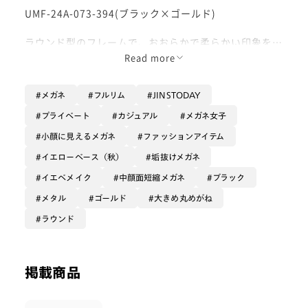
UMF-24A-073-394(ブラック×ゴールド)
ラウンド型のフレームで、おおらかで柔らかい印象を与
えてくれます！👓
Read more
メタルの光沢感が綺麗で、アクセサリー感覚でつけれま
メガネ
フルリム
JINSTODAY
す！
テンプルにはアンティークな彫刻が施されているのでさ
プライベート
カジュアル
メガネ女子
りげない抜け感も◎
小顔に見えるメガネ
ファッションアイテム
大きめサイズで中顔面短縮効果もバッチリです♪
イエローベース（秋）
垢抜けメガネ
イエベメイク
中顔面短縮メガネ
ブラック
優しい印象にみせたい方に特におすすめです♡
メタル
ゴールド
大きめ丸めがね
ぜひお試しください😼
ラウンド
掲載商品