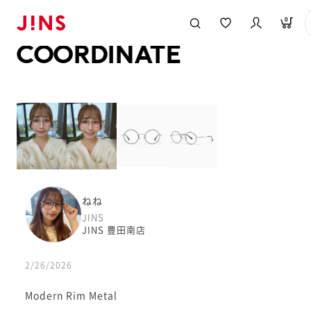
メガネのJINS TOP
JINS MEGANE STYLE
COORDINATE
0
COORDINATE
ねね
JINS
JINS 豊田南店
2/26/2026
Modern Rim Metal