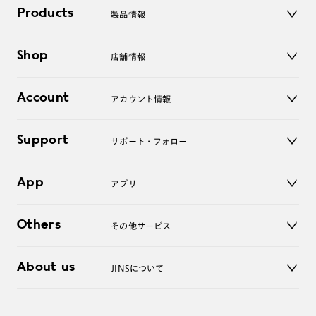
Products
製品情報
メガネ
Shop
店舗情報
サングラス
レンズ
店舗
コンタクトレンズ
Account
アカウント情報
オンラインショップ
老眼鏡
キッズ
マイページ／ログイン
Support
アクセサリー
サポート・フォロー
ログアウト
LINE公式アカウント
お知らせ
App
アプリ
よくあるご質問
ご利用ガイド
JINSアプリ
お問い合わせ
Others
その他サービス
3D WEB試着
About us
JINSについて
レンズ交換
オンラインギフト
Magnify Life
価格案内
会社概要