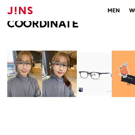
メガネのJINS TOP
JINS MEGANE STYLE
COORDINATE
MEN
W
COORDINATE