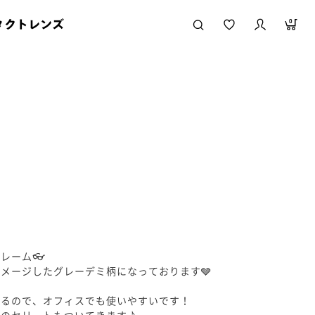
タクトレンズ
0
レーム👓
メージしたグレーデミ柄になっております🩶
いるので、オフィスでも使いやすいです！
タのセリートもついてきます♪