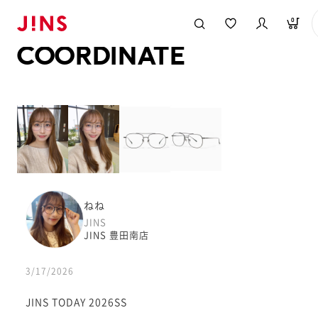
メガネのJINS TOP
JINS MEGANE STYLE
COORDINATE
0
COORDINATE
ねね
JINS
JINS 豊田南店
3/17/2026
JINS TODAY 2026SS