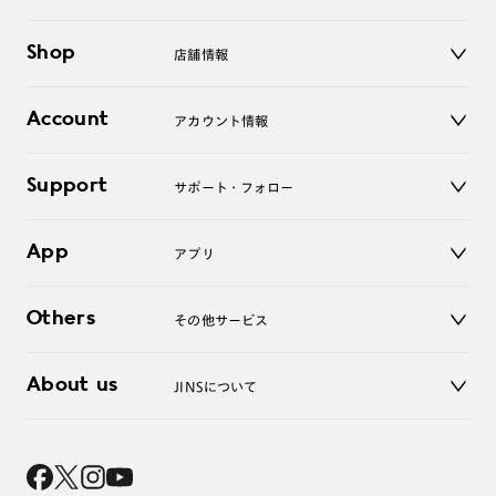
メガネ
Shop
店舗情報
サングラス
レンズ
店舗
コンタクトレンズ
Account
アカウント情報
オンラインショップ
老眼鏡
キッズ
マイページ／ログイン
Support
アクセサリー
サポート・フォロー
ログアウト
LINE公式アカウント
お知らせ
App
アプリ
よくあるご質問
ご利用ガイド
JINSアプリ
お問い合わせ
Others
その他サービス
3D WEB試着
About us
JINSについて
レンズ交換
オンラインギフト
Magnify Life
価格案内
会社概要
採用情報