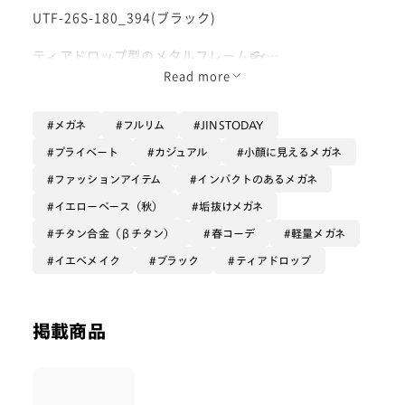
UTF-26S-180_394(ブラック)
ティアドロップ型のメタルフレーム👓
かけるだけで旬顔になれます😌❕
Read more
個性的な型ですが、シンプルで細身のラインなので取り
メガネ
フルリム
JINSTODAY
入れやすいです！
小顔効果もバッチリ🙆
プライベート
カジュアル
小顔に見えるメガネ
ファッションアイテム
インパクトのあるメガネ
素材はβチタンを使用しているので、軽く、耐久性に優
れています◎
イエローベース（秋）
垢抜けメガネ
チタン合金（βチタン）
春コーデ
軽量メガネ
ぜひお試しください♪
イエベメイク
ブラック
ティアドロップ
掲載商品