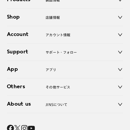
製品情報
メガネ
Shop
店舗情報
サングラス
レンズ
店舗
コンタクトレンズ
Account
アカウント情報
オンラインショップ
老眼鏡
キッズ
マイページ／ログイン
Support
アクセサリー
サポート・フォロー
ログアウト
LINE公式アカウント
お知らせ
App
アプリ
よくあるご質問
ご利用ガイド
JINSアプリ
お問い合わせ
Others
その他サービス
3D WEB試着
About us
JINSについて
レンズ交換
オンラインギフト
Magnify Life
価格案内
会社概要
採用情報