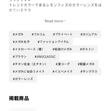
トレンドカラーであるレモンフィズのカラーレンズをは
めています🍋
お気に入りポイントは2つ！
Read more
①上品なデザイン②かけ心地も🙆です。
メガネ
フルリム
プライベート
カジュアル
①はシンプルなフレームですので、フレームそのもの
の良さが引き立ちます。落ち着いたカラーにこの光沢が
メガネ女子
ファッションアイテム
高級感を生み出しています。
イエローベース（春）
垢抜けメガネ
ボストン
②はβチタンを使ったフレームになりますので軽くて柔
ブラウン
JINSCLASSIC
軟性に優れています。
チタン合金（βチタン）
夏コーデ
軽量メガネ
メガネに似合うメイク
イエベメイク
サングラス
軽くて優しいかけ心地になりますのでスタッフにも人気
のフレームです。
カラーレンズ
ぜひ一度お試しくださいませ☺
私はトレンドカラーのレモンフィズを合わせました。イ
掲載商品
エローのカラーレンズはハードルが高いなと感じでいま
したが、レモンフィズは落ち着いたカラーになりますの
でお洒落にかけることができます💛