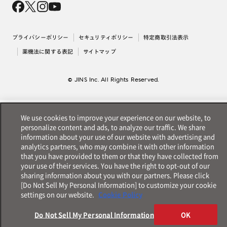
採用情報
法人のお客様
出店について
プライバシーポリシー
セキュリティポリシー
特定商取引法表示
薬機法に関する表記
サイトマップ
© JINS Inc. All Rights Reserved.
We use cookies to improve your experience on our website, to
personalize content and ads, to analyze our traffic. We share
information about your use of our website with advertising and
analytics partners, who may combine it with other information
that you have provided to them or that they have collected from
your use of their services. You have the right to opt-out of our
sharing information about you with our partners. Please click
[Do Not Sell My Personal Information] to customize your cookie
settings on our website.
Cookie Policy
Do Not Sell My Personal Information
OK