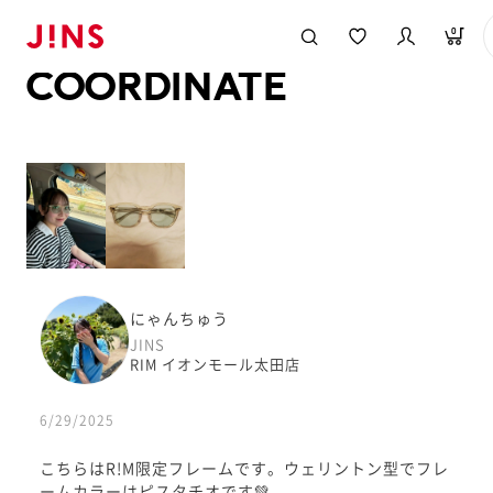
メガネのJINS TOP
JINS MEGANE STYLE
COORDINATE
0
COORDINATE
にゃんちゅう
JINS
RIM イオンモール太田店
6/29/2025
こちらはR!M限定フレームです。ウェリントン型でフレ
ームカラーはピスタチオです💚