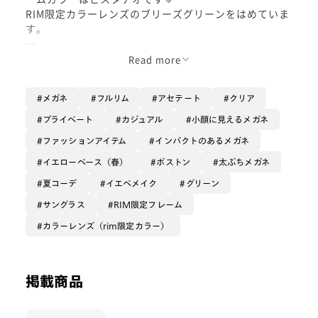
RIM限定カラーレンズのブリーズグリーンをはめていま
す。
お気に入りポイントは2つ！
Read more
①存在感のあるデザイン②カラーレンズと相性抜群！
です🌟
メガネ
フルリム
アセテート
クリア
①は太ぶちのボリューム感あるフレームなのでメガネ
プライベート
カジュアル
小顔に見えるメガネ
が目立ちます👀とってもかわいいです♥
ファッションアイテム
インパクトのあるメガネ
②は大きな玉型なのでカラーレンズがとても映えま
イエローベース（春）
ボストン
太ぶちメガネ
す。フレームカラーが落ち着いた色なので、カラーレン
夏コーデ
イエベメイク
グリーン
ズの邪魔をしません。
サングラス
RIM限定フレーム
カラーレンズ（rim限定カラー）
私はフレームもレンズもグリーン系でまとめて統一感を
出しました🌱
今年の夏はたくさんかけます☺
掲載商品