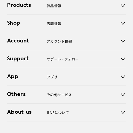
Products
製品情報
メガネ
Shop
店舗情報
サングラス
レンズ
店舗
コンタクトレンズ
Account
アカウント情報
オンラインショップ
老眼鏡
キッズ
マイページ／ログイン
Support
アクセサリー
サポート・フォロー
ログアウト
LINE公式アカウント
お知らせ
App
アプリ
よくあるご質問
ご利用ガイド
JINSアプリ
お問い合わせ
Others
その他サービス
3D WEB試着
About us
JINSについて
レンズ交換
オンラインギフト
Magnify Life
価格案内
会社概要