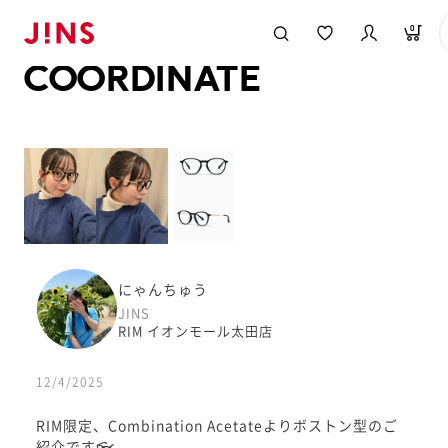
メガネのJINS TOP
JINS MEGANE STYLE
COORDINATE
0
COORDINATE
にゃんちゅう
JINS
RIM イオンモール太田店
12/4/2025
RIM限定、Combination Acetateよりボストン型のご
紹介です👓