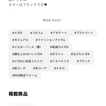
カラーはブラックです🖤
少し大きめな玉型ですが、大きすぎず顔なじみのよいフ
Read more
レームになっています。
メガネ
フルリム
アセテート
プライベート
アセテート特有の発色の良さ、ツヤが魅力的でお気に入
りポイントです🌟
カジュアル
ファッションアイテム
鼻パッドは一体型タイプですので、折れるリスクも抑え
イエローベース（春）
垢抜けメガネ
られますよ☺
顔なじみのいいメガネ
ボストン
太ぶちメガネ
ぜひお試しくださいませ💞
メガネに似合うメイク
イエベメイク
ブラック
秋コーデ
冬コーデ
メタル
RIM限定フレーム
掲載商品