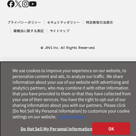
採用情報
法人のお客様
出店について
プライバシーポリシー
セキュリティポリシー
特定商取引法表示
薬機法に関する表記
サイトマップ
© JINS Inc. All Rights Reserved.
We use cookies to improve your experience on our website, to
personalize content and ads, to analyze our traffic. We share
information about your use of our website with advertising and
analytics partners, who may combine it with other information
that you have provided to them or that they have collected from
your use of their services. You have the right to opt-out of our
sharing information about you with our partners. Please click
[Do Not Sell My Personal Information] to customize your cookie
settings on our website.
Cookie Policy
Do Not Sell My Personal Information
OK