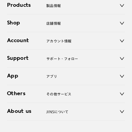
Products
製品情報
メガネ
Shop
店舗情報
サングラス
レンズ
店舗
コンタクトレンズ
Account
アカウント情報
オンラインショップ
老眼鏡
キッズ
マイページ／ログイン
Support
アクセサリー
サポート・フォロー
ログアウト
LINE公式アカウント
お知らせ
App
アプリ
よくあるご質問
ご利用ガイド
JINSアプリ
お問い合わせ
Others
その他サービス
3D WEB試着
About us
JINSについて
レンズ交換
オンラインギフト
Magnify Life
価格案内
会社概要