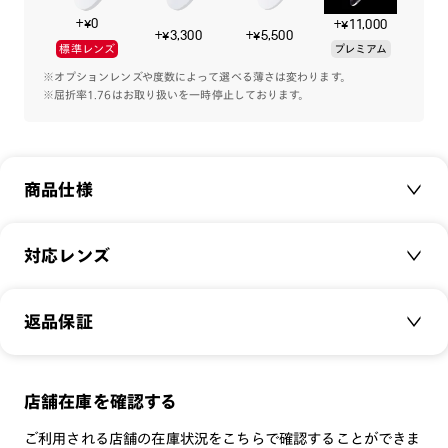
+¥0
+¥11,000
+¥3,300
+¥5,500
標準レンズ
プレミアム
※オプションレンズや度数によって選べる薄さは変わります。
※屈折率1.76はお取り扱いを一時停止しております。
商品仕様
商品名：
All Titanium
対応レンズ
品番：
UTF-22A-221
サイズ：
クリアレンズ（常用・老眼鏡用）
47□22-148○42
返品保証
無敵コーティング
重さ：
11
g
重さについて
遠近レンズ
スタイル：
ボストン
JINS SCREEN
メガネの度数が合わなくなっても、
店舗在庫を確認する
シリーズ：
STANDARD
可視光調光レンズ
ご購入から半年間、2回まで交換保証可能
性別：
UNISEX
ご利用される店舗の在庫状況をこちらで確認することができま
可視光調光UVダブルカットレンズ