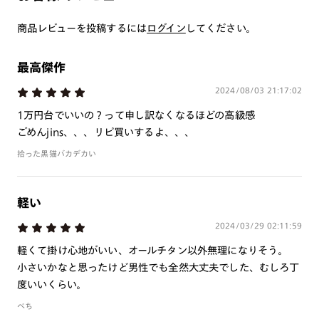
つき対応可能です。
商品とレンズ交換券が届きましたらお近くのJINS店舗へご
商品レビューを投稿するには
ログイン
してください。
持参ください。なお、特注レンズの為、後日お渡しとなり
作成日数をいただきます。
最高傑作
2024/08/03 21:17:02
ご注文の手順は以下をご参照ください。
1万円台でいいの？って申し訳なくなるほどの高級感
1. カート画面内「レンズ選択へ」ボタンより「度つきレン
ごめんjins、、、リピ買いするよ、、、
ズまたは店舗でレンズ作成」を選択
拾った黒猫バカデカい
2. 遠近レンズより「遠近両用」を選択のうえ、購入手続き
画面へ
軽い
3. 「度数がわからない方・店舗でレンズ作成」を選択
2024/03/29 02:11:59
※オプションレンズと組み合わせた遠近両用（累進）レンズはオンラインシ
ョップでご注文できません。
軽くて掛け心地がいい、オールチタン以外無理になりそう。
※フレームの天地幅は30mm以上推奨です。その他注意事項はレンズガイド
小さいかなと思ったけど男性でも全然大丈夫でした、むしろ丁
をご参照ください。
度いいくらい。
※JINS極上遠近レンズは追加料金22,000円（税込み）を頂戴いたします。
※単焦点レンズでレンズ交換券を選択の場合、店舗で遠近両用代5,500円
ぺち
（税込み）を頂戴いたします。