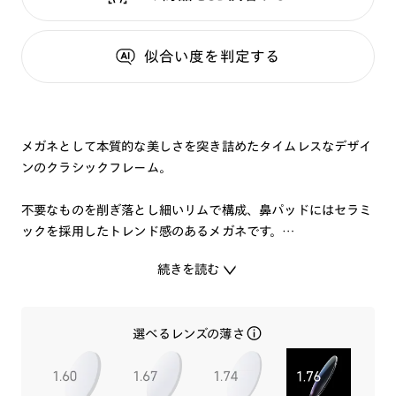
似合い度
を判定する
メガネとして本質的な美しさを突き詰めたタイムレスなデザイ
ンのクラシックフレーム。
不要なものを削ぎ落とし細いリムで構成、鼻パッドにはセラミ
ックを採用したトレンド感のあるメガネです。
気持ちよく頭にフィットする、安定感のあるかけ心地で、磨き
続きを読む
を重ねた光沢感やブリッジの美しい曲線など、上品さが際立ち
ます。
選べるレンズの薄さ