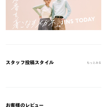
ミラーレンズ
※オンラインショップで作成可能なレンズはショッピングカート内で表示され
るレンズに限ります。それ以外の対応レンズについてはJINS実店舗でお取り扱
いしております。
※注文時に【度つき】→【レンズ交換券を発行】をお選びのうえ、店頭にてオ
プションレンズ代金をお支払いください。（※一部レンズ交換不可の商品を
除きます。）
※お選び頂くフレームや度数によっては作成できない場合がございます。
※RIM限定の記載があるカラーレンズは商品名に＜R!M＞の記載があるフレー
ムのみの対応となります。
※詳しくは
レンズガイド
をご確認ください。
スタッフ投稿スタイル
もっとみる
よくある質問
Q
オンラインショップで遠近両用レンズ（累進レンズ）のメ
ガネを作成できますか？
A
オンラインショップで遠近両用レンズ（クリアレンズの
み）をご注文の場合、レンズ交換券を選択後に店舗にて度
お客様のレビュー