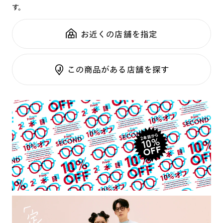
す。
鼻パッド：
クリングスタイプ
可視光調光SCREEN
全国の店舗で無料フィッティング
フレーム素材：
フロント：チタン合金（βチタン）
調光レンズ
修理のご相談もいつでもお気軽に
お近くの店舗を指定
テンプル：チタン合金（βチタン）
調光UVダブルカット
調光SCREEN
ご利用ガイド
くもり止めレンズ
この商品がある店舗を探す
カラーレンズ：ダークカラー
カラーレンズ：ミディアムカラー
カラーレンズ：ライトカラー
カラーレンズ：トレンドカラー
コンシーラーカラー
コンシーラーカラーUVダブルカット
チークカラー
偏光レンズ
アクティブレンズ
UVダブルカットレンズ
JINS VIOLET+