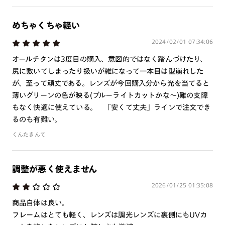
めちゃくちゃ軽い
2024/02/01 07:34:06
オールチタンは3度目の購入、意図的ではなく踏んづけたり、
尻に敷いてしまったり扱いが雑になって一本目は型崩れした
が、至って頑丈である。レンズが今回購入分から光を当てると
薄いグリーンの色が映る(ブルーライトカットかな～)難の支障
もなく快適に使えている。 「安くて丈夫」ラインで注文でき
るのも有難い。
くんたきんて
調整が悪く使えません
2026/01/25 01:35:08
商品自体は良い。
フレームはとても軽く、レンズは調光レンズに裏側にもUVカ