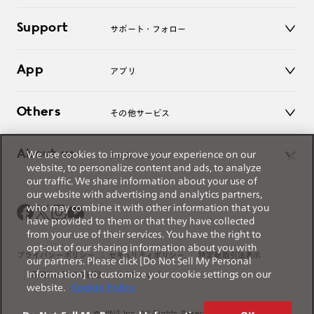
キッズ
マイページ／ログイン
Support
アクセサリー
サポート・フォロー
ログアウト
LINE公式アカウント
お知らせ
App
アプリ
よくあるご質問
ご利用ガイド
JINSアプリ
お問い合わせ
Others
その他サービス
3D WEB試着
About us
We use cookies to improve your experience on our
JINSについて
レンズ交換
website, to personalize content and ads, to analyze
オンラインギフト
our traffic. We share information about your use of
Magnify Life
価格案内
our website with advertising and analytics partners,
会社概要
who may combine it with other information that you
採用情報
have provided to them or that they have collected
法人のお客様
from your use of their services. You have the right to
opt-out of our sharing information about you with
出店について
プライバシーポリシー
セキュリティポリシー
特定商取引法表示
our partners. Please click [Do Not Sell My Personal
Information] to customize your cookie settings on our
薬機法に関する表記
サイトマップ
website.
Cookie Policy