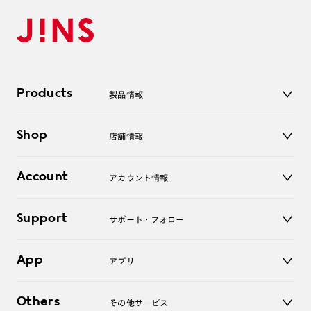
Products
製品情報
メガネ
Shop
店舗情報
サングラス
レンズ
店舗
コンタクトレンズ
Account
アカウント情報
オンラインショップ
老眼鏡
キッズ
マイページ／ログイン
Support
アクセサリー
サポート・フォロー
ログアウト
LINE公式アカウント
お知らせ
App
アプリ
よくあるご質問
ご利用ガイド
JINSアプリ
お問い合わせ
Others
その他サービス