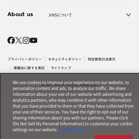
3D WEB試着
About us
JINSについて
レンズ交換
オンラインギフト
Magnify Life
価格案内
会社概要
採用情報
法人のお客様
出店について
プライバシーポリシー
セキュリティポリシー
特定商取引法表示
薬機法に関する表記
サイトマップ
We use cookies to improve your experience on our website, to
© JINS Inc. All Rights Reserved.
personalize content and ads, to analyze our traffic. We share
information about your use of our website with advertising and
analytics partners, who may combine it with other information
that you have provided to them or that they have collected from
your use of their services. You have the right to opt-out of our
sharing information about you with our partners. Please click
[Do Not Sell My Personal Information] to customize your cookie
settings on our website.
Cookie Policy