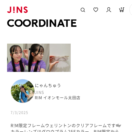
メガネのJINS TOP
JINS MEGANE STYLE
COORDINATE
0
COORDINATE
にゃんちゅう
JINS
RIM イオンモール太田店
7/3/2025
R!M限定フレームウェリントンのクリアフレームです👓
カラーレンズはグロウプラム25Fカラー、R!M限定から