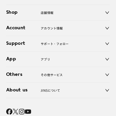
メガネ
Shop
店舗情報
サングラス
レンズ
店舗
コンタクトレンズ
Account
アカウント情報
オンラインショップ
老眼鏡
キッズ
マイページ／ログイン
Support
アクセサリー
サポート・フォロー
ログアウト
LINE公式アカウント
お知らせ
App
アプリ
よくあるご質問
ご利用ガイド
JINSアプリ
お問い合わせ
Others
その他サービス
3D WEB試着
About us
JINSについて
レンズ交換
オンラインギフト
Magnify Life
価格案内
会社概要
採用情報