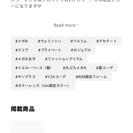
ーになります🩷
お気に入りポイントは2つ！①直線的なフォルム②カ
Read more
ラーレンズと相性抜群🙆です。
メガネ
ウェリントン
フルリム
アセテート
①は角のあるフレームが特徴的でとてもかわいいです
💘クリアなので重たくならずに目元を強調できます。
クリア
プライベート
カジュアル
メガネ女子
ファッションアイテム
②はクリアレンズでかけてもかわいいですが、カラー
レンズを合わせると一気に夏らしくなります。この夏に
イエローベース（春）
太ぶちメガネ
夏コーデ
ぜひ🏖
サングラス
Y2Kコーデ
RIM限定フレーム
カラーレンズ（rim限定カラー）
アセテート素材なので軽くて丈夫なフレームです。
ぜひ一度店頭でお試しください🥰
掲載商品