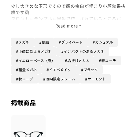
少し大きめな玉形ですので顔の余白が埋まり小顔効果抜
群です🙆
フロントもテンプルも黒色で統一されているところがお
気に入りです！
Read more
ぜひお試しくださいませ💞
メガネ
樹脂
プライベート
カジュアル
小顔に見えるメガネ
インパクトのあるメガネ
イエローベース（春）
垢抜けメガネ
春コーデ
軽量メガネ
イエベメイク
ブラック
秋コーデ
RIM限定フレーム
サーモント
掲載商品