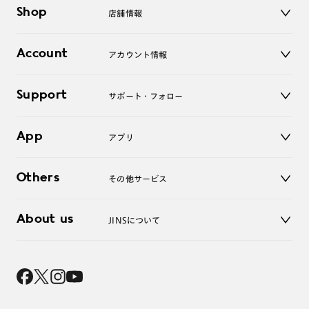
メガネ
Shop
店舗情報
サングラス
レンズ
店舗
コンタクトレンズ
Account
アカウント情報
オンラインショップ
老眼鏡
キッズ
マイページ／ログイン
Support
アクセサリー
サポート・フォロー
ログアウト
LINE公式アカウント
お知らせ
App
アプリ
よくあるご質問
ご利用ガイド
JINSアプリ
お問い合わせ
Others
その他サービス
3D WEB試着
About us
JINSについて
レンズ交換
オンラインギフト
Magnify Life
価格案内
会社概要
採用情報
法人のお客様