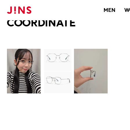
メガネのJINS TOP
JINS MEGANE STYLE
COORDINATE
MEN
W
COORDINATE