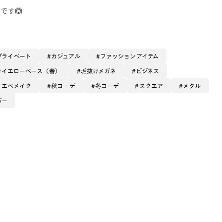
です🙆
プライベート
カジュアル
ファッションアイテム
イエローベース（春）
垢抜けメガネ
ビジネス
イエベメイク
秋コーデ
冬コーデ
スクエア
メタル
バー