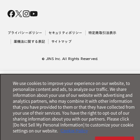
Magnify Life
価格案内
会社概要
採用情報
法人のお客様
出店について
プライバシーポリシー
セキュリティポリシー
特定商取引法表示
薬機法に関する表記
サイトマップ
© JINS Inc. All Rights Reserved.
We use cookies to improve your experience on our website, to
personalize content and ads, to analyze our traffic. We share
information about your use of our website with advertising and
analytics partners, who may combine it with other information
that you have provided to them or that they have collected from
your use of their services. You have the right to opt-out of our
sharing information about you with our partners. Please click
[Do Not Sell My Personal Information] to customize your cookie
settings on our website.
Cookie Policy