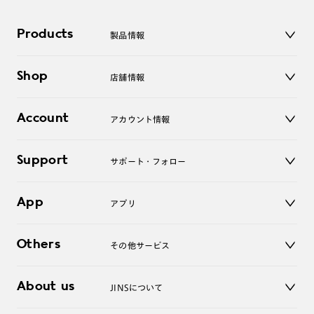
Products
製品情報
メガネ
Shop
店舗情報
サングラス
レンズ
店舗
コンタクトレンズ
Account
アカウント情報
オンラインショップ
老眼鏡
キッズ
マイページ／ログイン
Support
アクセサリー
サポート・フォロー
ログアウト
LINE公式アカウント
お知らせ
App
アプリ
よくあるご質問
ご利用ガイド
JINSアプリ
お問い合わせ
Others
その他サービス
3D WEB試着
About us
JINSについて
レンズ交換
オンラインギフト