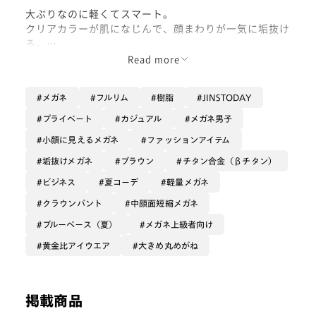
大ぶりなのに軽くてスマート。
クリアカラーが肌になじんで、顔まわりが一気に垢抜け
る。
樹脂×金属のコンビネーションが、ナチュラルに“こだ
Read more
わってる感”を演出してくれる。
シンプルな白シャツやタンクトップと合わせて、
メガネ
フルリム
樹脂
JINSTODAY
夏のヘルシースタイルに抜け感をオン。
洒落てるけど気取らない、ちょうどいいバランス
プライベート
カジュアル
メガネ男子
小顔に見えるメガネ
ファッションアイテム
垢抜けメガネ
ブラウン
チタン合金（βチタン）
ビジネス
夏コーデ
軽量メガネ
クラウンパント
中顔面短縮メガネ
ブルーベース（夏）
メガネ上級者向け
黄金比アイウエア
大きめ丸めがね
掲載商品