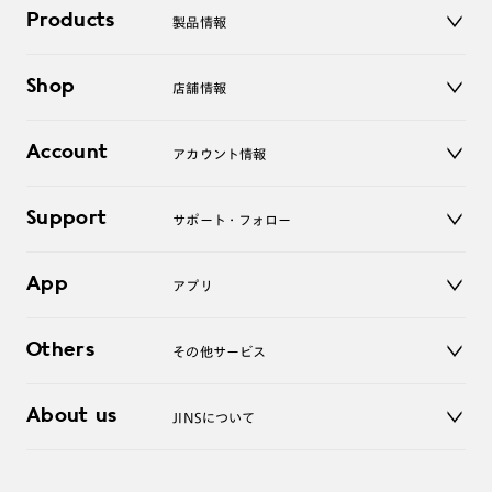
Products
製品情報
メガネ
Shop
店舗情報
サングラス
レンズ
店舗
コンタクトレンズ
Account
アカウント情報
オンラインショップ
老眼鏡
キッズ
マイページ／ログイン
Support
アクセサリー
サポート・フォロー
ログアウト
LINE公式アカウント
お知らせ
App
アプリ
よくあるご質問
ご利用ガイド
JINSアプリ
お問い合わせ
Others
その他サービス
3D WEB試着
About us
JINSについて
レンズ交換
オンラインギフト
Magnify Life
価格案内
会社概要