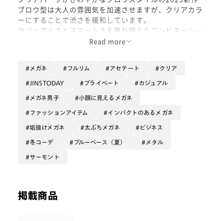
ブロウ型は大人の雰囲気を加速させますが、クリアカラ
ーにすることで渋さを緩和しています。
カジュアルさとスマートさを兼ね備えたコンビネーショ
ンメガネで、日常のファッションをアップデート。
Read more
今回のスタイリングはクリアフレームの清潔感に合わせ
メガネ
フルリム
アセテート
クリア
たホワイトタートルネックで。
落ち着いた雰囲気に、クリアカラーで抜け感を演出して
JINSTODAY
プライベート
カジュアル
います。
メガネ男子
小顔に見えるメガネ
ファッションアイテム
インパクトのあるメガネ
垢抜けメガネ
太ぶちメガネ
ビジネス
冬コーデ
ブルーベース（夏）
メタル
サーモント
掲載商品