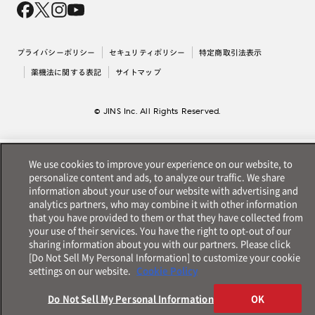
採用情報
法人のお客様
出店について
プライバシーポリシー
セキュリティポリシー
特定商取引法表示
薬機法に関する表記
サイトマップ
© JINS Inc. All Rights Reserved.
We use cookies to improve your experience on our website, to
personalize content and ads, to analyze our traffic. We share
information about your use of our website with advertising and
analytics partners, who may combine it with other information
that you have provided to them or that they have collected from
your use of their services. You have the right to opt-out of our
sharing information about you with our partners. Please click
[Do Not Sell My Personal Information] to customize your cookie
settings on our website.
Cookie Policy
Do Not Sell My Personal Information
OK