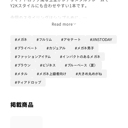
Y2Kスタイルにも合わせやすい1本です。
今回のスタイリングはシンプルめに。
メガネをメインにおいて楽しむ方向性。
Read more
ポロシャツにも合いますね。
メガネ
フルリム
アセテート
JINSTODAY
サングラス向きのデザインなので、可視光調光を入れて
作るのも相性抜群。
プライベート
カジュアル
メガネ男子
ファッションアイテム
インパクトのあるメガネ
ブラウン
ビジネス
ブルーベース（夏）
メタル
メガネ上級者向け
大きめ丸めがね
ティアドロップ
掲載商品