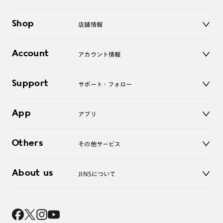
メガネ
Shop
店舗情報
サングラス
レンズ
店舗
コンタクトレンズ
Account
アカウント情報
オンラインショップ
老眼鏡
キッズ
マイページ／ログイン
Support
アクセサリー
サポート・フォロー
ログアウト
LINE公式アカウント
お知らせ
App
アプリ
よくあるご質問
ご利用ガイド
JINSアプリ
お問い合わせ
Others
その他サービス
3D WEB試着
About us
JINSについて
レンズ交換
オンラインギフト
Magnify Life
価格案内
会社概要
採用情報